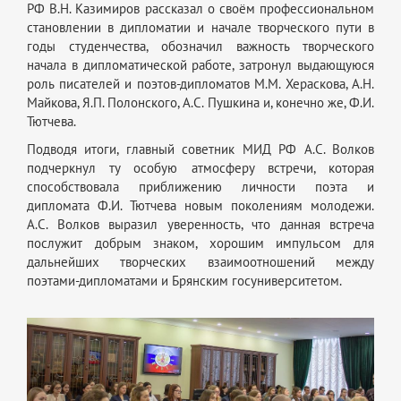
РФ В.Н. Казимиров рассказал о своём профессиональном
становлении в дипломатии и начале творческого пути в
годы студенчества, обозначил важность творческого
начала в дипломатической работе, затронул выдающуюся
роль писателей и поэтов-дипломатов М.М. Хераскова, А.Н.
Майкова, Я.П. Полонского, А.С. Пушкина и, конечно же, Ф.И.
Тютчева.
Подводя итоги, главный советник МИД РФ А.С. Волков
подчеркнул ту особую атмосферу встречи, которая
способствовала приближению личности поэта и
дипломата Ф.И. Тютчева новым поколениям молодежи.
А.С. Волков выразил уверенность, что данная встреча
послужит добрым знаком, хорошим импульсом для
дальнейших творческих взаимоотношений между
поэтами-дипломатами и Брянским госуниверситетом.