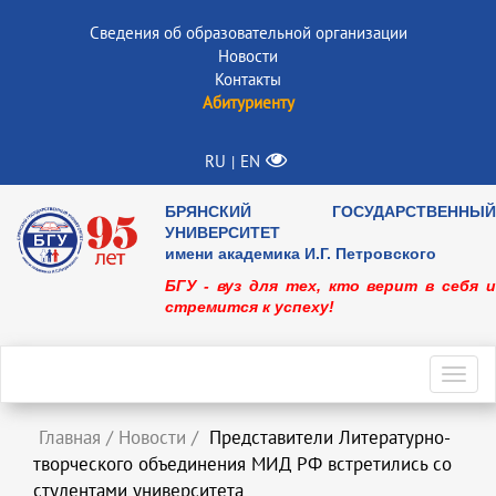
Сведения об образовательной организации
Новости
Контакты
Абитуриенту
RU
EN
|
БРЯНСКИЙ ГОСУДАРСТВЕННЫЙ
УНИВЕРСИТЕТ
имени академика И.Г. Петровского
БГУ - вуз для тех, кто верит в себя и
стремится к успеху!
Toggl
navig
Главная
/
Новости
/
Представители Литературно-
творческого объединения МИД РФ встретились со
студентами университета