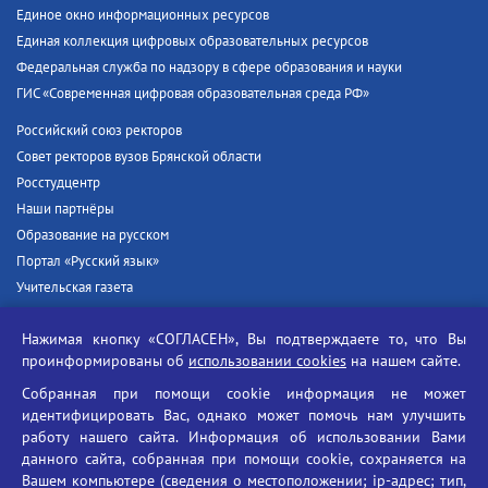
Единое окно информационных ресурсов
Единая коллекция цифровых образовательных ресурсов
Федеральная служба по надзору в сфере образования и науки
ГИС «Современная цифровая образовательная среда РФ»
Российский союз ректоров
Совет ректоров вузов Брянской области
Росстудцентр
Наши партнёры
Образование на русском
Портал «Русский язык»
Учительская газета
Российская академия наук
Нажимая кнопку «СОГЛАСЕН», Вы подтверждаете то, что Вы
Единый портал государственных услуг
проинформированы об
использовании cookies
на нашем сайте.
Противодействие терроризму
Собранная при помощи cookie информация не может
Противодействие угрозам информационной безопасности
идентифицировать Вас, однако может помочь нам улучшить
Социальные ролики - Генеральная прокуратура РФ
работу нашего сайта. Информация об использовании Вами
Противодействие коррупции
данного сайта, собранная при помощи cookie, сохраняется на
Вашем компьютере (сведения о местоположении; ip-адрес; тип,
БГУ против наркотиков