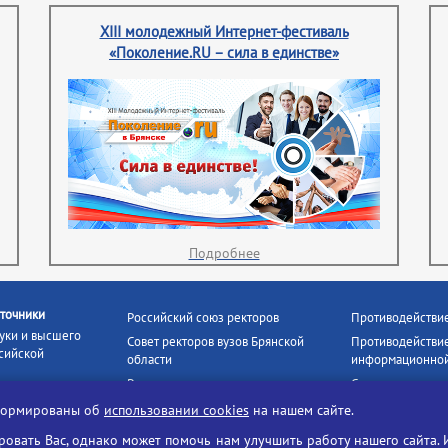
XIII молодежный Интернет-фестиваль
«Поколение.RU – сила в единстве»
Подробнее
точники
Российский союз ректоров
Противодействи
уки и высшего
Совет ректоров вузов Брянской
Противодействие
сийской
области
информационной
Росстудцентр
Социальные роли
росвещения
прокуратура РФ
Наши партнёры
нформированы об
использовании cookies
на нашем сайте.
кое
Противодействи
Образование на русском
вать Вас, однако может помочь нам улучшить работу нашего сайта. 