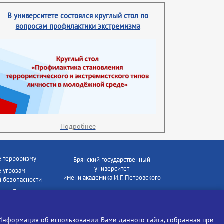
В университете состоялся круглый стол по
вопросам профилактики экстремизма
Подробнее
е терроризму
Брянский государственный
университет
 угрозам
имени академика И.Г. Петровского
 безопасности
ки - Генеральная
Время работы: пн-пт 09:00-18:00
E-mail: bryanskgu@mail.ru
е коррупции
Телефон: +7(4832)58-90-85
Информация об использовании Вами данного сайта, собранная при