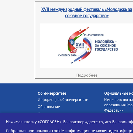
XVII международный фестиваль «Молодежь за
союзное государство»
Подробнее
Об Университете
Официальные ис
Информация об университете
Министерство на
образования Рос
Образование
Федерации
Наука и инновации
Министерство п
Абитуриенту
Нажимая кнопку «СОГЛАСЕН», Вы подтверждаете то, что Вы прои
Портал «Российс
Студентам
образование»
Собранная при помощи cookie информация не может идентифициро