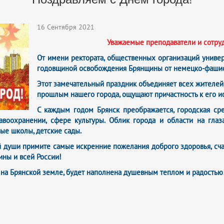
16 Сентября 2021
Уважаемые преподаватели и сотруд
От имени ректората, общественных организаций униве
годовщиной освобождения Брянщины от немецко-фашист
Этот замечательный праздник объединяет всех жителей 
прошлым нашего города, ощущают причастность к его ис
С каждым годом Брянск преображается, городская ср
авоохранении, сфере культуры. Облик города и области на глаз
ые школы, детские сады.
й души примите самые искренние пожелания доброго здоровья, счас
ины и всей России!
ся на Брянской земле, будет наполнена душевным теплом и радостью