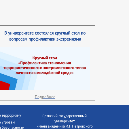
В университете состоялся круглый стол по
вопросам профилактики экстремизма
Подробнее
е терроризму
Брянский государственный
университет
 угрозам
имени академика И.Г. Петровского
 безопасности