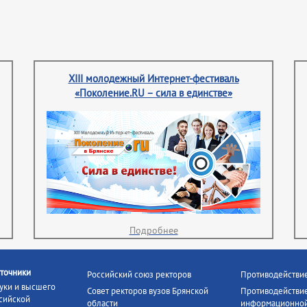
XIII молодежный Интернет-фестиваль
«Поколение.RU – сила в единстве»
Подробнее
точники
Российский союз ректоров
Противодействи
уки и высшего
Совет ректоров вузов Брянской
Противодействие
сийской
области
информационной