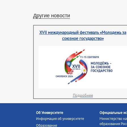
Другие новости
XVII международный фестиваль «Молодежь за
союзное государство»
Подробнее
Об Университете
Официальные ис
Информация об университете
Министерство на
образования Рос
Образование