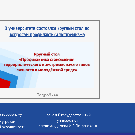
В университете состоялся круглый стол по
вопросам профилактики экстремизма
Подробнее
е терроризму
Брянский государственный
университет
 угрозам
имени академика И.Г. Петровского
 безопасности
ки - Генеральная