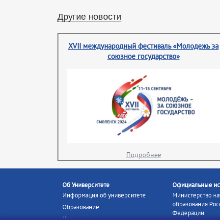
Другие новости
XVII международный фестиваль «Молодежь за
союзное государство»
Подробнее
Об Университете
Официальные ис
Информация об университете
Министерство на
образования Рос
Образование
Федерации
Наука и инновации