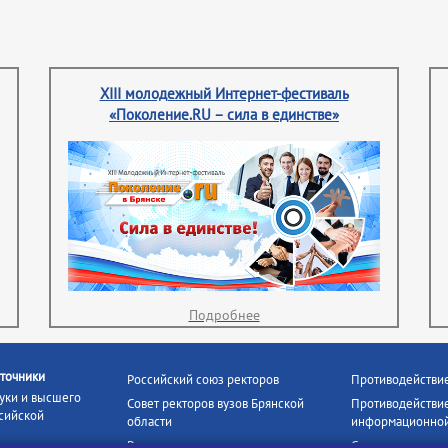
XIII молодежный Интернет-фестиваль
«Поколение.RU – сила в единстве»
Подробнее
точники
Российский союз ректоров
Противодействи
уки и высшего
Совет ректоров вузов Брянской
Противодействие
сийской
области
информационной
Росстудцентр
Социальные роли