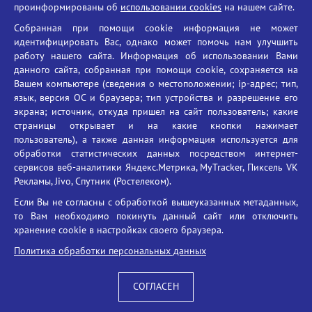
проинформированы об
использовании cookies
на нашем сайте.
Противодействие терроризму
Собранная при помощи cookie информация не может
Противодействие угрозам информационной безопасности
идентифицировать Вас, однако может помочь нам улучшить
Социальные ролики - Генеральная прокуратура РФ
работу нашего сайта. Информация об использовании Вами
Противодействие коррупции
данного сайта, собранная при помощи cookie, сохраняется на
Вашем компьютере (сведения о местоположении; ip-адрес; тип,
БГУ против наркотиков
язык, версия ОС и браузера; тип устройства и разрешение его
Брянский государственный университет
экрана; источник, откуда пришел на сайт пользователь; какие
имени академика И.Г. Петровского
страницы открывает и на какие кнопки нажимает
пользователь), а также данная информация используется для
Время работы: пн-пт 09:00-18:00
обработки статистических данных посредством интернет-
E-mail: bryanskgu@mail.ru
сервисов веб-аналитики Яндекс.Метрика, MyTracker, Пиксель VK
Телефон: +7(4832)58-90-85
Рекламы, Jivo, Спутник (Ростелеком).
Если Вы не согласны с обработкой вышеуказанных метаданных,
то Вам необходимо покинуть данный сайт или отключить
хранение cookie в настройках своего браузера.
Политика обработки персональных данных
СОГЛАСЕН
Вход