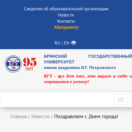
Сведения об образовательной организации
Новости
Контакты
Абитуриенту
RU
EN
|
БРЯНСКИЙ ГОСУДАРСТВЕННЫЙ
УНИВЕРСИТЕТ
имени академика И.Г. Петровского
БГУ - вуз для тех, кто верит в себя и
стремится к успеху!
Toggl
navig
Главная
/
Новости
/
Поздравляем с Днем города!