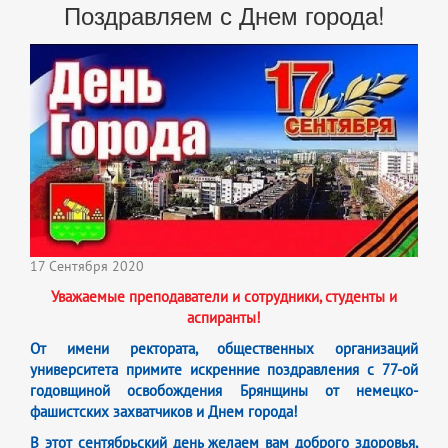
Поздравляем с Днем города!
17 Сентября 2020
Уважаемые преподаватели и сотрудники, студенты и
аспиранты!
От имени ректората, общественных организаций
университета примите искренние поздравления с 77-ой
годовщиной освобождения Брянщины от немецко-
фашистских захватчиков и Днем города!
В этот сентябрьский день желаем вам доброго здоровья,