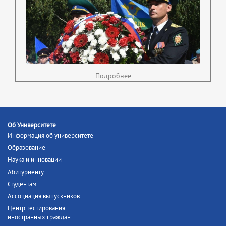
Подробнее
Об Университете
Информация об университете
Образование
Наука и инновации
Абитуриенту
Студентам
Ассоциация выпускников
Центр тестирования
иностранных граждан