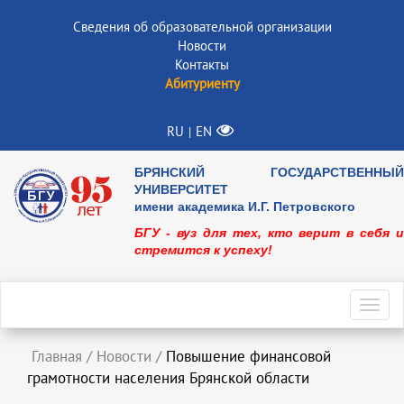
Сведения об образовательной организации
Новости
Контакты
Абитуриенту
RU
EN
|
БРЯНСКИЙ ГОСУДАРСТВЕННЫЙ
УНИВЕРСИТЕТ
имени академика И.Г. Петровского
БГУ - вуз для тех, кто верит в себя и
стремится к успеху!
Toggl
navig
Главная
/
Новости
/
Повышение финансовой
грамотности населения Брянской области