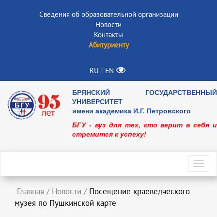
Сведения об образовательной организации
Новости
Контакты
Абитуриенту
RU
EN
|
БРЯНСКИЙ ГОСУДАРСТВЕННЫЙ
УНИВЕРСИТЕТ
имени академика И.Г. Петровского
БГУ - вуз для тех, кто верит в себя и
стремится к успеху!
Toggl
navig
Главная
/
Новости
/
Посещение краеведческого
музея по Пушкинской карте