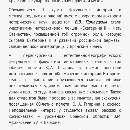
Брянский государственный краеведческий музей.
Обучающиеся 1 курса факультета истории и
международных отношений вместе с куратором доктором
исторических наук, доцентом
В.В. Прилуцким
стали
участниками интерактивной лекции «Екатерина II – мать
Отечества», посвященной той огромной роли, которую
сыграла Екатерина II в развитии российской державы,
связям великой императрицы с Брянским краем.
А первокурсники естественно-географического
факультета и факультета иностранных языков в год
юбилея полета Ю.А. Гагарина в космос посетили
интерактивное занятие «Космические истории». Во время
сеанса в планетарии обучающиеся смогли поближе
познакомиться с удивительным миром планет и звезд,
узнали про легенды и мифы, связанные с космосом. Также
для студентов была проведена занимательная экскурсия,
посвященная 60-летию полета Ю. А. Гагарина в космос.
Неподдельный интерес у студентов вызвал рассказ о
космонавтах – уроженцах Брянской области: В.М.
Афанасьеве и А.Н. Бабкине.