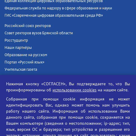
Единая коллекция цифровых образовательных ресурсов
Федеральная служба по надзору в сфере образования и науки
ГИС «Современная цифровая образовательная среда РФ»
Российский союз ректоров
Совет ректоров вузов Брянской области
Росстудцентр
Наши партнёры
Образование на русском
Портал «Русский язык»
Учительская газета
Российская академия наук
Нажимая кнопку «СОГЛАСЕН», Вы подтверждаете то, что Вы
Единый портал государственных услуг
проинформированы об
использовании cookies
на нашем сайте.
Противодействие терроризму
Собранная при помощи cookie информация не может
Противодействие угрозам информационной безопасности
идентифицировать Вас, однако может помочь нам улучшить
Социальные ролики - Генеральная прокуратура РФ
работу нашего сайта. Информация об использовании Вами
Противодействие коррупции
данного сайта, собранная при помощи cookie, сохраняется на
Вашем компьютере (сведения о местоположении; ip-адрес; тип,
БГУ против наркотиков
язык, версия ОС и браузера; тип устройства и разрешение его
Брянский государственный университет
экрана; источник, откуда пришел на сайт пользователь; какие