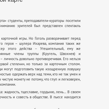
рта» студенты, преподаватели-кураторы посетили
Вниманию зрителей был представлен спектакль
карточной игры. Но Гоголь разворачивает перед
го героя – шулера Ихарева, компания таких же
ссер этого действа – Утешительный, ему же
оянные члены труппы (Кругель, Швохнев) и
– личность довольно противоречивая. Его нельзя
ервой степени»
, но только за карточным столом.
ищи могут подготовить такую изощренную ловушку
ностью одержать верх над теми, кто не так умен и
чистую монету не потому, что глуп и легковерен,
 компании.
а: жадность, тщеславие, гордыню, лень… В своем
ность и совесть в обществе. В пьесе находится