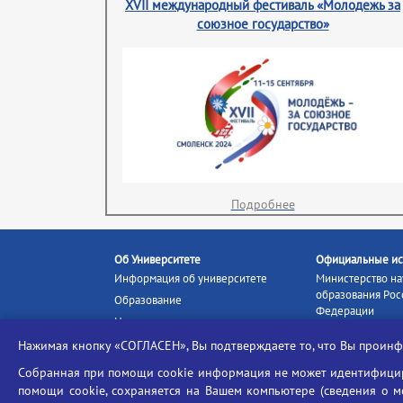
XVII международный фестиваль «Молодежь за
союзное государство»
Подробнее
Об Университете
Официальные ис
Информация об университете
Министерство на
образования Рос
Образование
Федерации
Наука и инновации
Министерство п
Абитуриенту
Нажимая кнопку «СОГЛАСЕН», Вы подтверждаете то, что Вы прои
Портал «Российс
Студентам
образование»
Собранная при помощи cookie информация не может идентифициро
Ассоциация выпускников
помощи cookie, сохраняется на Вашем компьютере (сведения о мес
Единое окно ин