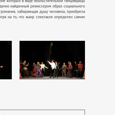
фоне которых в виде обольстительной танцовщицы
 удачно найденный режиссером образ социального
игромания, забирающая душу человека, приобрела
ря на то, что жанр спектакля определен самим