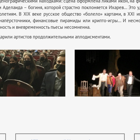
ценографическими находками: сцена оформлена ликами икон, на 
и Аделаида – богиня, которой страстно поклоняется Ихарев... Это
толетиям. В ХIХ веке русское общество «болело» картами, в ХХI 
напёрсточники, финансовые пирамиды или крипто-игры… И несмот
ьность и вневременность пьесы несомненна.
дарили артистов продолжительными аплодисментами.