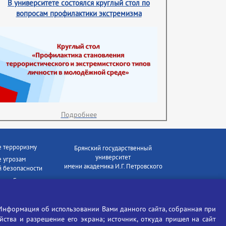
В университете состоялся круглый стол по
вопросам профилактики экстремизма
Подробнее
е терроризму
Брянский государственный
университет
 угрозам
имени академика И.Г. Петровского
 безопасности
ки - Генеральная
Время работы: пн-пт 09:00-18:00
E-mail: bryanskgu@mail.ru
е коррупции
Телефон: +7(4832)58-90-85
Информация об использовании Вами данного сайта, собранная при
отиков
ойства и разрешение его экрана; источник, откуда пришел на сайт