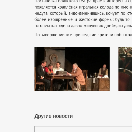
Постановка Брянского театра драмы интересна с
появляется краплёная игральная колода по имен
недуга, который, видоизменившись, кочует по с
более изощренные и жестокие формы: будь то 
Гоголем как «дела давно минувших дней», актуал
По завершении все пришедшие зрители поблаго
Другие новости