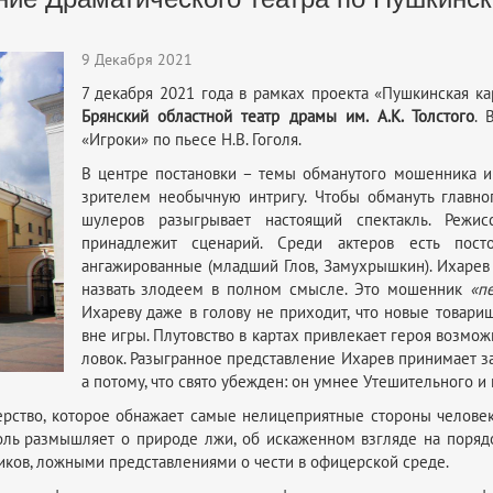
9 Декабря 2021
7 декабря 2021 года в рамках проекта «Пушкинская ка
Брянский областной
театр драмы
им. А.К. Толстого
. 
«Игроки» по пьесе Н.В. Гоголя.
В центре постановки – темы обманутого мошенника и 
зрителем необычную интригу. Чтобы обмануть главно
шулеров разыгрывает настоящий спектакль. Режи
принадлежит сценарий. Среди актеров есть пост
ангажированные (младший Глов, Замухрышкин). Ихарев 
назвать злодеем в полном смысле. Это мошенник
«п
Ихареву даже в голову не приходит, что новые товар
вне игры. Плутовство в картах привлекает героя возмож
ловок. Разыгранное представление Ихарев принимает за 
а потому, что свято убежден: он умнее Утешительного и
ерство, которое обнажает самые нелицеприятные стороны человек
ль размышляет о природе лжи, об искаженном взгляде на порядоч
иков, ложными представлениями о чести в офицерской среде.