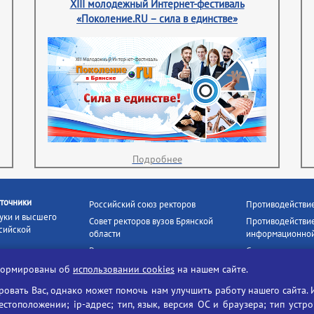
XIII молодежный Интернет-фестиваль
«Поколение.RU – сила в единстве»
Подробнее
точники
Российский союз ректоров
Противодействи
уки и высшего
Совет ректоров вузов Брянской
Противодействие
сийской
области
информационной
Росстудцентр
Социальные роли
росвещения
прокуратура РФ
Наши партнёры
нформированы об
использовании cookies
на нашем сайте.
кое
Противодействи
Образование на русском
вать Вас, однако может помочь нам улучшить работу нашего сайта. 
БГУ против нарк
Портал «Русский язык»
тоположении; ip-адрес; тип, язык, версия ОС и браузера; тип устр
формационных