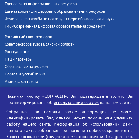
Единое окно информационных ресурсов
Единая коллекция цифровых образовательных ресурсов
Федеральная служба по надзору в сфере образования и науки
ГИС «Современная цифровая образовательная среда РФ»
Российский союз ректоров
Совет ректоров вузов Брянской области
Росстудцентр
Наши партнёры
Образование на русском
Портал «Русский язык»
Учительская газета
Российская академия наук
Нажимая кнопку «СОГЛАСЕН», Вы подтверждаете то, что Вы
Единый портал государственных услуг
проинформированы об
использовании cookies
на нашем сайте.
Противодействие терроризму
Собранная при помощи cookie информация не может
Противодействие угрозам информационной безопасности
идентифицировать Вас, однако может помочь нам улучшить
Социальные ролики - Генеральная прокуратура РФ
работу нашего сайта. Информация об использовании Вами
Противодействие коррупции
данного сайта, собранная при помощи cookie, сохраняется на
Вашем компьютере (сведения о местоположении; ip-адрес; тип,
БГУ против наркотиков