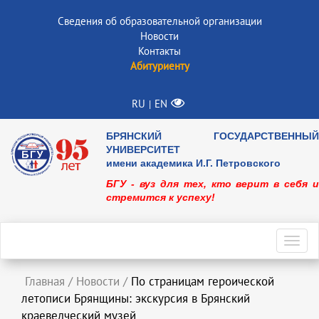
Сведения об образовательной организации
Новости
Контакты
Абитуриенту
RU
EN
|
БРЯНСКИЙ ГОСУДАРСТВЕННЫЙ
УНИВЕРСИТЕТ
имени академика И.Г. Петровского
БГУ - вуз для тех, кто верит в себя и
стремится к успеху!
Toggl
navig
Главная
/
Новости
/
По страницам героической
летописи Брянщины: экскурсия в Брянский
краеведческий музей