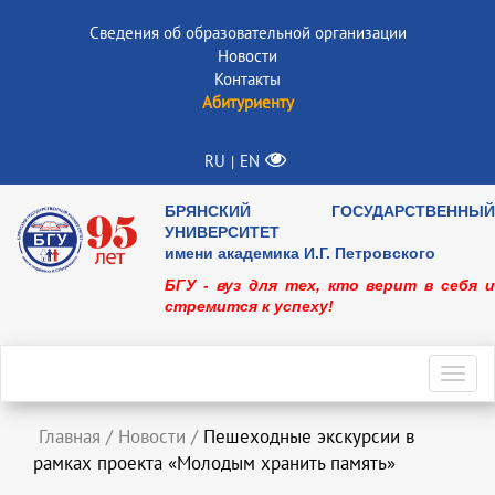
Сведения об образовательной организации
Новости
Контакты
Абитуриенту
RU
EN
|
БРЯНСКИЙ ГОСУДАРСТВЕННЫЙ
УНИВЕРСИТЕТ
имени академика И.Г. Петровского
БГУ - вуз для тех, кто верит в себя и
стремится к успеху!
Toggl
navig
Главная
/
Новости
/
Пешеходные экскурсии в
рамках проекта «Молодым хранить память»