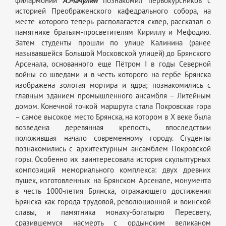
филармонии
А.Мачулин
познакомил первокурсников с
историей Преображенского кафедрального собора, на
месте которого теперь располагается сквер, рассказал о
памятнике братьям-просветителям Кириллу и Мефодию.
Затем студенты прошли по улице Калинина (ранее
называвшейся Большой Московской улицей) до Брянского
Арсенала, основанного еще Пётром I в годы Северной
войны со шведами и в честь которого на гербе Брянска
изображена золотая мортира и ядра; познакомились с
главным зданием промышленного ансамбля – Литейным
домом. Конечной точкой маршрута стала Покровская гора
– самое высокое место Брянска, на котором в X веке была
возведена деревянная крепость, впоследствии
положившая начало современному городу. Студенты
познакомились с архитектурным ансамблем Покровской
горы. Особенно их заинтересовала история скульптурных
композиций мемориального комплекса: двух древних
пушек, изготовленных на Брянском Арсенале, монумента
в честь 1000-летия Брянска, отражающего достижения
Брянска как города трудовой, революционной и воинской
славы, и памятника монаху-богатырю Пересвету,
сразившемуся насмерть с ордынским великаном