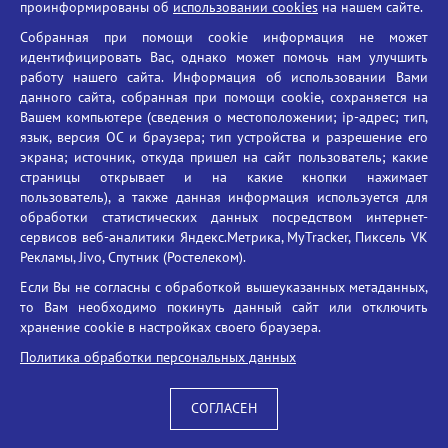
проинформированы об
использовании cookies
на нашем сайте.
Противодействие терроризму
Собранная при помощи cookie информация не может
Противодействие угрозам информационной безопасности
идентифицировать Вас, однако может помочь нам улучшить
Социальные ролики - Генеральная прокуратура РФ
работу нашего сайта. Информация об использовании Вами
Противодействие коррупции
данного сайта, собранная при помощи cookie, сохраняется на
Вашем компьютере (сведения о местоположении; ip-адрес; тип,
БГУ против наркотиков
язык, версия ОС и браузера; тип устройства и разрешение его
Брянский государственный университет
экрана; источник, откуда пришел на сайт пользователь; какие
имени академика И.Г. Петровского
страницы открывает и на какие кнопки нажимает
пользователь), а также данная информация используется для
Время работы: пн-пт 09:00-18:00
обработки статистических данных посредством интернет-
E-mail: bryanskgu@mail.ru
сервисов веб-аналитики Яндекс.Метрика, MyTracker, Пиксель VK
Телефон: +7(4832)58-90-85
Рекламы, Jivo, Спутник (Ростелеком).
Если Вы не согласны с обработкой вышеуказанных метаданных,
то Вам необходимо покинуть данный сайт или отключить
хранение cookie в настройках своего браузера.
Политика обработки персональных данных
СОГЛАСЕН
Вход