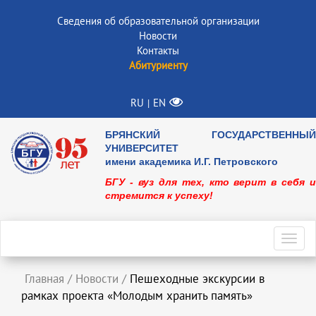
Сведения об образовательной организации
Новости
Контакты
Абитуриенту
RU
EN
|
БРЯНСКИЙ ГОСУДАРСТВЕННЫЙ
УНИВЕРСИТЕТ
имени академика И.Г. Петровского
БГУ - вуз для тех, кто верит в себя и
стремится к успеху!
Toggl
navig
Главная
/
Новости
/
Пешеходные экскурсии в
рамках проекта «Молодым хранить память»