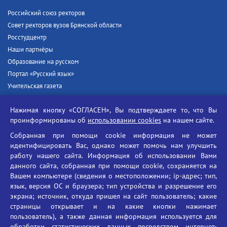
Российский союз ректоров
Совет ректоров вузов Брянской области
Росстудцентр
Наши партнёры
Образование на русском
Портал «Русский язык»
Учительская газета
Российская академия наук
Нажимая кнопку «СОГЛАСЕН», Вы подтверждаете то, что Вы
Единый портал государственных услуг
проинформированы об
использовании cookies
на нашем сайте.
Противодействие терроризму
Собранная при помощи cookie информация не может
Противодействие угрозам информационной безопасности
идентифицировать Вас, однако может помочь нам улучшить
Социальные ролики - Генеральная прокуратура РФ
работу нашего сайта. Информация об использовании Вами
Противодействие коррупции
данного сайта, собранная при помощи cookie, сохраняется на
Вашем компьютере (сведения о местоположении; ip-адрес; тип,
БГУ против наркотиков
язык, версия ОС и браузера; тип устройства и разрешение его
Брянский государственный университет
экрана; источник, откуда пришел на сайт пользователь; какие
имени академика И.Г. Петровского
страницы открывает и на какие кнопки нажимает
пользователь), а также данная информация используется для
Время работы: пн-пт 09:00-18:00
обработки статистических данных посредством интернет-