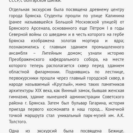
СССР, с болгарской Шипки.
Отдельная экскурсия была посвящена древнему центру
города Брянска. Студенты прошли по улице Калинина
(ранее называвшейся Большой Московской улицей) от
Брянского Арсенала, основанного еще Пётром I в годы
Северной войны со шведами и в честь которого на гербе
Брянска изображена золотая мортира и ядра;
познакомились с главным зданием промышленного
ансамбля – Литейным домом; узнали историю
Преображенского кафедрального собора, на месте
которого теперь располагается сквер перед зданием
областной филармонии. Поднявшись по лестнице,
первокурсники прошли через главный городской сквер, в
народе называемый «Круглый», мимо таких памятников
архитектуры XIX века, как Винный замок, бывшая женская
гимназия, здание нынешней администрации Советского
района г. Брянска. Затем был бульвар Гагарина, история
приезда первого космонавта в наш город... Конечной
точкой маршрута стал уникальный парк-музей им. А.К.
Толстого.
Одна из экскурсий была посвящена Бежице.