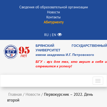
Сведения об образовательной организации
Новости
Контакты
Абитуриенту
RU
EN
|
БРЯНСКИЙ ГОСУДАРСТВЕННЫЙ
УНИВЕРСИТЕТ
имени академика И.Г. Петровского
БГУ - вуз для тех, кто верит в себя и
стремится к успеху!
Toggl
navig
Главная
/
Новости
/
Первокурсник – 2022. День
второй