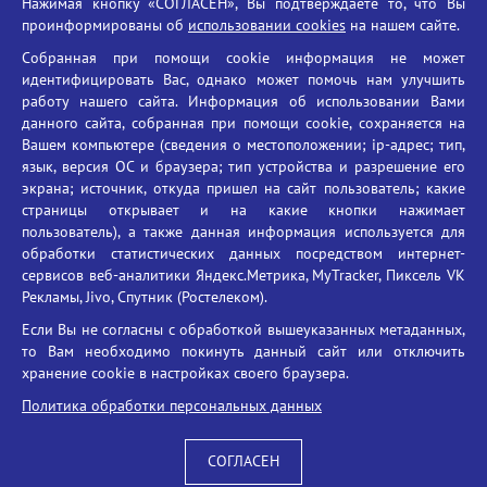
Нажимая кнопку «СОГЛАСЕН», Вы подтверждаете то, что Вы
Единый портал государственных услуг
проинформированы об
использовании cookies
на нашем сайте.
Противодействие терроризму
Собранная при помощи cookie информация не может
Противодействие угрозам информационной безопасности
идентифицировать Вас, однако может помочь нам улучшить
Социальные ролики - Генеральная прокуратура РФ
работу нашего сайта. Информация об использовании Вами
Противодействие коррупции
данного сайта, собранная при помощи cookie, сохраняется на
Вашем компьютере (сведения о местоположении; ip-адрес; тип,
БГУ против наркотиков
язык, версия ОС и браузера; тип устройства и разрешение его
Брянский государственный университет
экрана; источник, откуда пришел на сайт пользователь; какие
имени академика И.Г. Петровского
страницы открывает и на какие кнопки нажимает
пользователь), а также данная информация используется для
Время работы: пн-пт 09:00-18:00
обработки статистических данных посредством интернет-
E-mail: bryanskgu@mail.ru
сервисов веб-аналитики Яндекс.Метрика, MyTracker, Пиксель VK
Телефон: +7(4832)58-90-85
Рекламы, Jivo, Спутник (Ростелеком).
Если Вы не согласны с обработкой вышеуказанных метаданных,
то Вам необходимо покинуть данный сайт или отключить
хранение cookie в настройках своего браузера.
Политика обработки персональных данных
СОГЛАСЕН
Вход