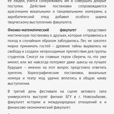
её людей, учится сопереживать им и совершать добрые
поступки. Действия постановки сопровождаются
красочными вокальными и танцевальными номерами, а
акробатический этюд добавил особого шарма
творческому выступлению факультета.
Физико-математический факультет
представил
мистическую постановку о друзьях, которые отправились в
поход и случайным образом заблудились. Лес не захотел
мирно принимать гостей – древние тайны вырвались на
свободу и создали непроходимые препятствия для группы
студентов. Смогут ли главные герои сберечь то, что уже
имеют, или же навсегда потеряют даже шансы на лучшее
будущее – именно на этот вопрос предстояло ответить
зрителю. Хореографические постановки, вокальные
номера и театр мод удачно вплелись в общую канву
выступления.
В третий день фестиваля на сцене актового зала
университета выступят филиал БГУ в г. Новозыбкове,
факультет истории и международных отношений и и
финансово-экономический факультет.