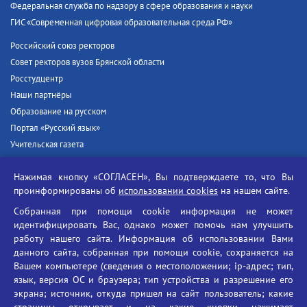
Федеральная служба по надзору в сфере образования и науки
ГИС «Современная цифровая образовательная среда РФ»
Российский союз ректоров
Совет ректоров вузов Брянской области
Росстудцентр
Наши партнёры
Образование на русском
Портал «Русский язык»
Учительская газета
Российская академия наук
Нажимая кнопку «СОГЛАСЕН», Вы подтверждаете то, что Вы
Единый портал государственных услуг
проинформированы об
использовании cookies
на нашем сайте.
Противодействие терроризму
Собранная при помощи cookie информация не может
Противодействие угрозам информационной безопасности
идентифицировать Вас, однако может помочь нам улучшить
Социальные ролики - Генеральная прокуратура РФ
работу нашего сайта. Информация об использовании Вами
Противодействие коррупции
данного сайта, собранная при помощи cookie, сохраняется на
Вашем компьютере (сведения о местоположении; ip-адрес; тип,
БГУ против наркотиков
язык, версия ОС и браузера; тип устройства и разрешение его
Брянский государственный университет
экрана; источник, откуда пришел на сайт пользователь; какие
имени академика И.Г. Петровского