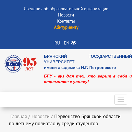
Сведения об образовательной организации
Новости
Контакты
Абитуриенту
RU
EN
|
БРЯНСКИЙ ГОСУДАРСТВЕННЫЙ
УНИВЕРСИТЕТ
имени академика И.Г. Петровского
БГУ - вуз для тех, кто верит в себя и
стремится к успеху!
Toggl
navig
Главная
/
Новости
/
Первенство Брянской области
по летнему полиатлону среди студентов