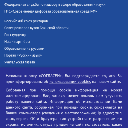
Федеральная служба по надзору в сфере образования и науки
ГИС «Современная цифровая образовательная среда РФ»
Российский союз ректоров
Совет ректоров вузов Брянской области
Росстудцентр
Наши партнёры
Образование на русском
Портал «Русский язык»
Учительская газета
Российская академия наук
Нажимая кнопку «СОГЛАСЕН», Вы подтверждаете то, что Вы
Единый портал государственных услуг
проинформированы об
использовании cookies
на нашем сайте.
Противодействие терроризму
Собранная при помощи cookie информация не может
Противодействие угрозам информационной безопасности
идентифицировать Вас, однако может помочь нам улучшить
Социальные ролики - Генеральная прокуратура РФ
работу нашего сайта. Информация об использовании Вами
Противодействие коррупции
данного сайта, собранная при помощи cookie, сохраняется на
Вашем компьютере (сведения о местоположении; ip-адрес; тип,
БГУ против наркотиков
язык, версия ОС и браузера; тип устройства и разрешение его
Брянский государственный университет
экрана; источник, откуда пришел на сайт пользователь; какие