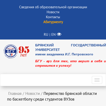
Сведения об образовательной организации
Новости
Контакты
Абитуриенту
RU
EN
|
БРЯНСКИЙ ГОСУДАРСТВЕННЫЙ
УНИВЕРСИТЕТ
имени академика И.Г. Петровского
БГУ - вуз для тех, кто верит в себя и
стремится к успеху!
Toggl
navig
Главная
/
Новости
/
Первенство Брянской области
по баскетболу среди студентов ВУЗов