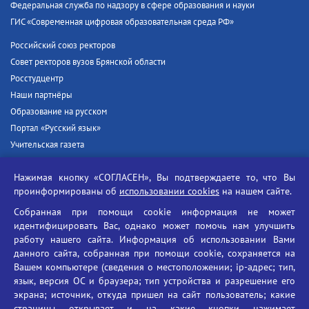
Федеральная служба по надзору в сфере образования и науки
ГИС «Современная цифровая образовательная среда РФ»
Российский союз ректоров
Совет ректоров вузов Брянской области
Росстудцентр
Наши партнёры
Образование на русском
Портал «Русский язык»
Учительская газета
Российская академия наук
Нажимая кнопку «СОГЛАСЕН», Вы подтверждаете то, что Вы
Единый портал государственных услуг
проинформированы об
использовании cookies
на нашем сайте.
Противодействие терроризму
Собранная при помощи cookie информация не может
Противодействие угрозам информационной безопасности
идентифицировать Вас, однако может помочь нам улучшить
Социальные ролики - Генеральная прокуратура РФ
работу нашего сайта. Информация об использовании Вами
Противодействие коррупции
данного сайта, собранная при помощи cookie, сохраняется на
Вашем компьютере (сведения о местоположении; ip-адрес; тип,
БГУ против наркотиков
язык, версия ОС и браузера; тип устройства и разрешение его
Брянский государственный университет
экрана; источник, откуда пришел на сайт пользователь; какие
имени академика И.Г. Петровского
страницы открывает и на какие кнопки нажимает