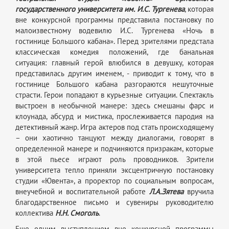
государственного университета им. И.С. Тургенева
, которая
вне конкурсной программы представила постановку по
малоизвестному водевилю И.С. Тургенева «Ночь в
гостинице Большого кабана». Перед зрителями предстала
классическая комедия положений, где банальная
ситуация: главный герой влюбился в девушку, которая
представилась другим именем, - приводит к тому, что в
гостинице Большого кабана разгораются нешуточные
страсти. Герои попадают в курьезные ситуации. Спектакль
выстроен в необычной манере: здесь смешаны фарс и
клоунада, абсурд и мистика, прослеживается пародия на
детективный жанр. Игра актеров под стать происходящему
– они хаотично танцуют между диалогами, говорят в
определенной манере и подчиняются призракам, которые
в этой пьесе играют роль проводников. Зрители
университета тепло приняли эксцентричную постановку
студии «Ювента», а проректор по социальным вопросам,
внеучебной и воспитательной работе
Л.А.Зятева
вручила
благодарственное письмо и сувениры руководителю
коллектива
Н.Н. Смоголь
.
Еще одним выступлением вне конкурсной программы