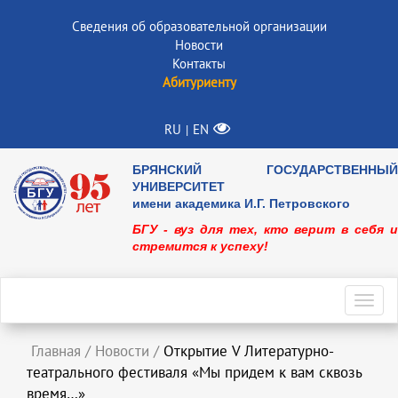
Сведения об образовательной организации
Новости
Контакты
Абитуриенту
RU
EN
|
БРЯНСКИЙ ГОСУДАРСТВЕННЫЙ
УНИВЕРСИТЕТ
имени академика И.Г. Петровского
БГУ - вуз для тех, кто верит в себя и
стремится к успеху!
Toggl
navig
Главная
/
Новости
/
Открытие V Литературно-
театрального фестиваля «Мы придем к вам сквозь
время…»