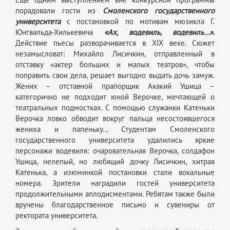
порадовали гости из
Смоленского государственного
университета
с постановкой по мотивам мюзикла Г.
Юнгвальда-Хилькевича
«Ах, водевиль, водевиль…».
Действие пьесы разворачивается в XIX веке. Сюжет
незамысловат: Михайло Лисичкин, отправленный в
отставку «актер больших и малых театров», чтобы
поправить свои дела, решает выгодно выдать дочь замуж.
Жених – отставной прапорщик Акакий Ушица –
категорично не подходит юной Верочке, мечтающей о
театральных подмостках. С помощью служанки Катеньки
Верочка ловко обводит вокруг пальца несостоявшегося
жениха и папеньку… Студентам Смоленского
государственного университета удалились яркие
персонажи водевиля: очаровательная Верочка, солдафон
Ушица, нелепый, но любящий дочку Лисичкин, хитрая
Катенька, а изюминкой постановки стали вокальные
номера. Зрители наградили гостей университета
продолжительными аплодисментами. Ребятам также были
вручены благодарственное письмо и сувениры от
ректората университета.