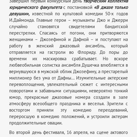
Завершил первый конкурсный день
творческий коллектив
юридического факультета
с постановкой
«В джазе только
девушки»,
известной по культовой комедии 50-х годов
И.Даймонда. Главные герои – музыканты Джо и Джерри
случайно становятся свидетелями бандитской
перестрелки. Спасаясь от погони, они притворяются
женщинами – Джозефиной и Дафной – и поступают на
работу в женский джазовый ансамбль, который
отправляется на гастроли во Флориду. До поры до
времени их маскировка срабатывает. Но вскоре
любвеобильная солистка ансамбля Душечка влюбляется в
вернувшуюся в мужской облик Джозефину, а престарелый
миллионер без ума от Дафны… Изумительные актерские
перевоплощения, увлекательный сюжет с интересными
поворотами и забавными ситуациями, невероятно тонкий
юмор, прекрасные джазовые номера создали в зале
атмосферу всеообщего праздника и веселья. Зрители с
восторгом приняли эту комедию переодеваний,
переросшую в комедию положений, и устроили актерам
продолжительные овации.
Во второй день фестиваля, 16 апреля, на сцене актового