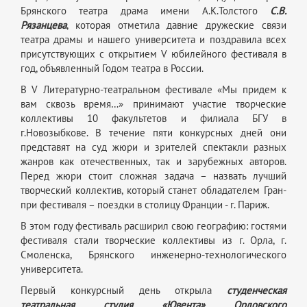
Брянского театра драма имени А.К.Толстого
С.В.
Рязанцева
, которая отметила давние дружеские связи
театра драмы и нашего университета и поздравила всех
присутствующих с открытием V юбилейного фестиваля в
год, объявленный Годом театра в России.
В V Литературно-театральном фестивале «Мы придем к
вам сквозь время…» принимают участие творческие
коллективы 10 факультетов и филиала БГУ в
г.Новозыбкове. В течение пяти конкурсных дней они
представят на суд жюри и зрителей спектакли разных
жанров как отечественных, так и зарубежных авторов.
Перед жюри стоит сложная задача – назвать лучший
творческий коллектив, который станет обладателем Гран-
при фестиваля – поездки в столицу Франции - г. Париж.
В этом году фестиваль расширил свою географию: гостями
фестиваля стали творческие коллективы из г. Орла, г.
Смоленска, Брянского инженерно-технологического
университета.
Первый конкурсный день открыла
студенческая
театральная студия «Ювента» Орловского