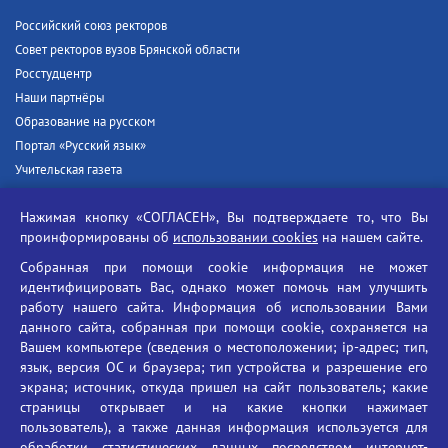
Российский союз ректоров
Совет ректоров вузов Брянской области
Росстудцентр
Наши партнёры
Образование на русском
Портал «Русский язык»
Учительская газета
Российская академия наук
Нажимая кнопку «СОГЛАСЕН», Вы подтверждаете то, что Вы
Единый портал государственных услуг
проинформированы об
использовании cookies
на нашем сайте.
Противодействие терроризму
Собранная при помощи cookie информация не может
Противодействие угрозам информационной безопасности
идентифицировать Вас, однако может помочь нам улучшить
Социальные ролики - Генеральная прокуратура РФ
работу нашего сайта. Информация об использовании Вами
Противодействие коррупции
данного сайта, собранная при помощи cookie, сохраняется на
Вашем компьютере (сведения о местоположении; ip-адрес; тип,
БГУ против наркотиков
язык, версия ОС и браузера; тип устройства и разрешение его
Брянский государственный университет
экрана; источник, откуда пришел на сайт пользователь; какие
имени академика И.Г. Петровского
страницы открывает и на какие кнопки нажимает
пользователь), а также данная информация используется для
Время работы: пн-пт 09:00-18:00
обработки статистических данных посредством интернет-