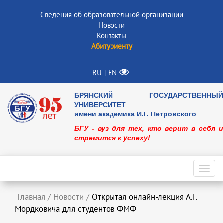
Сведения об образовательной организации
Новости
Контакты
Абитуриенту
RU
EN
|
БРЯНСКИЙ ГОСУДАРСТВЕННЫЙ
УНИВЕРСИТЕТ
имени академика И.Г. Петровского
БГУ - вуз для тех, кто верит в себя и
стремится к успеху!
Toggl
navig
Главная
/
Новости
/
Открытая онлайн-лекция А.Г.
Мордковича для студентов ФМФ