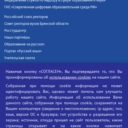
Федеральная служба по надзору в сфере образования и науки
ГИС «Современная цифровая образовательная среда РФ»
Российский союз ректоров
Совет ректоров вузов Брянской области
Росстудцентр
Наши партнёры
Образование на русском
Портал «Русский язык»
Учительская газета
Российская академия наук
Нажимая кнопку «СОГЛАСЕН», Вы подтверждаете то, что Вы
Единый портал государственных услуг
проинформированы об
использовании cookies
на нашем сайте.
Противодействие терроризму
Собранная при помощи cookie информация не может
Противодействие угрозам информационной безопасности
идентифицировать Вас, однако может помочь нам улучшить
Социальные ролики - Генеральная прокуратура РФ
работу нашего сайта. Информация об использовании Вами
Противодействие коррупции
данного сайта, собранная при помощи cookie, сохраняется на
Вашем компьютере (сведения о местоположении; ip-адрес; тип,
БГУ против наркотиков
язык, версия ОС и браузера; тип устройства и разрешение его
Брянский государственный университет
экрана; источник, откуда пришел на сайт пользователь; какие
имени академика И.Г. Петровского
страницы открывает и на какие кнопки нажимает