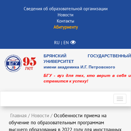
Сведения об образовательной организации
Новости
Контакты
Абитуриенту
RU
EN
|
БРЯНСКИЙ ГОСУДАРСТВЕННЫЙ
УНИВЕРСИТЕТ
имени академика И.Г. Петровского
БГУ - вуз для тех, кто верит в себя и
стремится к успеху!
Toggl
navig
Главная
/
Новости
/
Особенности приема на
обучение по образовательным программам
высшего образования в 2022 году для иностранных