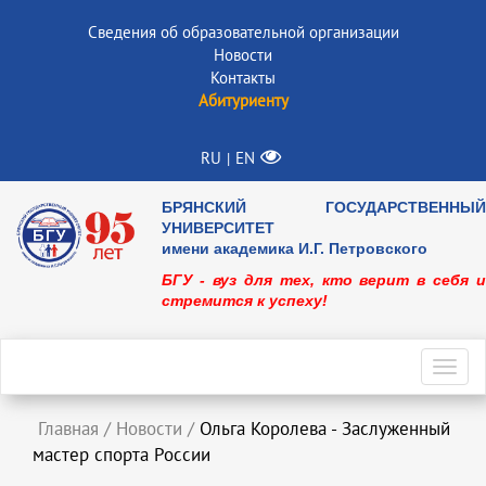
Сведения об образовательной организации
Новости
Контакты
Абитуриенту
RU
EN
|
БРЯНСКИЙ ГОСУДАРСТВЕННЫЙ
УНИВЕРСИТЕТ
имени академика И.Г. Петровского
БГУ - вуз для тех, кто верит в себя и
стремится к успеху!
Toggl
navig
Главная
/
Новости
/
Ольга Королева - Заслуженный
мастер спорта России