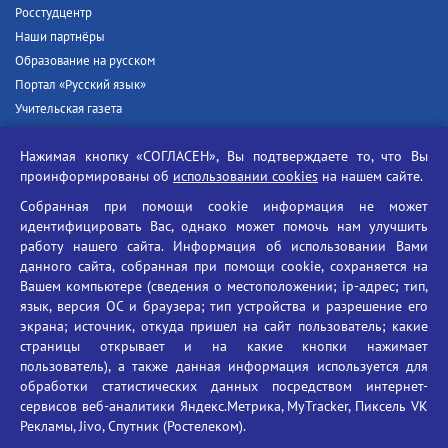
Росстудцентр
Наши партнёры
Образование на русском
Портал «Русский язык»
Учительская газета
Российская академия наук
Нажимая кнопку «СОГЛАСЕН», Вы подтверждаете то, что Вы
Единый портал государственных услуг
проинформированы об
использовании cookies
на нашем сайте.
Противодействие терроризму
Собранная при помощи cookie информация не может
Противодействие угрозам информационной безопасности
идентифицировать Вас, однако может помочь нам улучшить
Социальные ролики - Генеральная прокуратура РФ
работу нашего сайта. Информация об использовании Вами
Противодействие коррупции
данного сайта, собранная при помощи cookie, сохраняется на
Вашем компьютере (сведения о местоположении; ip-адрес; тип,
БГУ против наркотиков
язык, версия ОС и браузера; тип устройства и разрешение его
Брянский государственный университет
экрана; источник, откуда пришел на сайт пользователь; какие
имени академика И.Г. Петровского
страницы открывает и на какие кнопки нажимает
пользователь), а также данная информация используется для
Время работы: пн-пт 09:00-18:00
обработки статистических данных посредством интернет-
E-mail: bryanskgu@mail.ru
сервисов веб-аналитики Яндекс.Метрика, MyTracker, Пиксель VK
Телефон: +7(4832)58-90-85
Рекламы, Jivo, Спутник (Ростелеком).