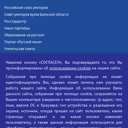
Российский союз ректоров
Совет ректоров вузов Брянской области
Росстудцентр
Наши партнёры
Образование на русском
Портал «Русский язык»
Учительская газета
Российская академия наук
Нажимая кнопку «СОГЛАСЕН», Вы подтверждаете то, что Вы
Единый портал государственных услуг
проинформированы об
использовании cookies
на нашем сайте.
Противодействие терроризму
Собранная при помощи cookie информация не может
Противодействие угрозам информационной безопасности
идентифицировать Вас, однако может помочь нам улучшить
Социальные ролики - Генеральная прокуратура РФ
работу нашего сайта. Информация об использовании Вами
Противодействие коррупции
данного сайта, собранная при помощи cookie, сохраняется на
Вашем компьютере (сведения о местоположении; ip-адрес; тип,
БГУ против наркотиков
язык, версия ОС и браузера; тип устройства и разрешение его
Брянский государственный университет
экрана; источник, откуда пришел на сайт пользователь; какие
имени академика И.Г. Петровского
страницы открывает и на какие кнопки нажимает
пользователь), а также данная информация используется для
Время работы: пн-пт 09:00-18:00