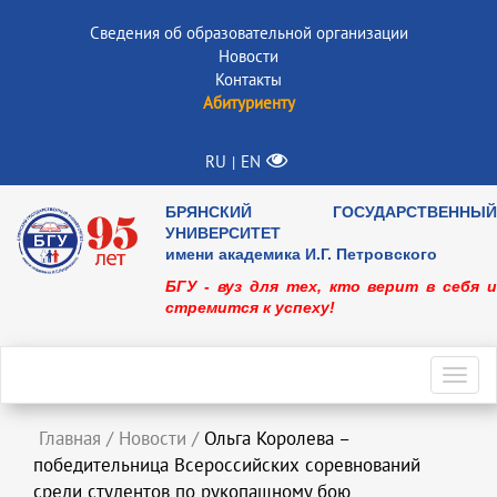
Сведения об образовательной организации
Новости
Контакты
Абитуриенту
RU
EN
|
БРЯНСКИЙ ГОСУДАРСТВЕННЫЙ
УНИВЕРСИТЕТ
имени академика И.Г. Петровского
БГУ - вуз для тех, кто верит в себя и
стремится к успеху!
Toggl
navig
Главная
/
Новости
/
Ольга Королева –
победительница Всероссийских соревнований
среди студентов по рукопашному бою