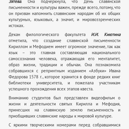
Зятева
. Она подчеркнула, что День славянской
письменности и культуры важен, прежде всего, потому, что
он призван напомнить славянским народам об их общих
культурных, языковых, а значит, и мировоззренческих
истоках.
Декан филологического факультета
И.И. Киютина
отметила, что создание славянской письменности
Кириллом и Мефодием имеет огромное значение, так как
язык – это главная составляющая национального
самосознания человека, отражающая его менталитет,
образ жизни, традиции и обычаи. Она познакомила
собравшихся с репринтным изданием «Азбуки» Ивана
Федорова 1578 г., которое хранится в фонде редких книг
библиотеки университета, и пожелала участникам
успешного прохождения всех этапов квеста.
Вниманию студентов был представлен видеофильм о
жизни и деятельности святых Кирилла и Мефодия,
принесших на славянскую землю письменность и
приобщивших славянские народы к мировой культуре.
С яркими творческими номерами перед собравшимися