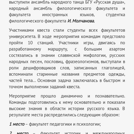
выступили ансамбль народного танца БГУ «Русская душа»,
народный ансамбль филологического факультета и
факультета иностранных языков, студентка
филологического факультета
И. Молчанова.
Участниками квеста стали студенты всех факультетов
университета. В ходе мероприятия командам предстояло
пройти 10 станций. Участники игры, двигаясь по
разработанному маршруту, с большим азартом
состязались в знании славянской мифологии, русских
народных песен, пословиц, фразеологизмов, выступали в
роли дешифровщиков слов, записанных глаголицей,
вспоминали старинные названия предметов одежды,
частей тела... Основная задача заключалась в быстром и
точном выполнении заданий квеста.
Мероприятие прошло динамично и познавательно.
Команды подготовились к нему основательно и показали
высокие знания в области истории русского языка. В
результате места распределились следующим образом:
1 место
– факультет педагогики и психологии;
2 место
– факультет истории и международных