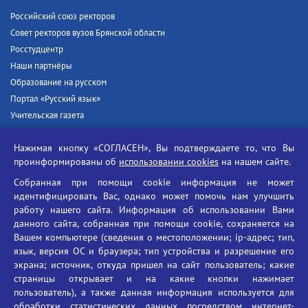
Российский союз ректоров
Совет ректоров вузов Брянской области
Росстудцентр
Наши партнёры
Образование на русском
Портал «Русский язык»
Учительская газета
Российская академия наук
Нажимая кнопку «СОГЛАСЕН», Вы подтверждаете то, что Вы
Единый портал государственных услуг
проинформированы об
использовании cookies
на нашем сайте.
Противодействие терроризму
Собранная при помощи cookie информация не может
Противодействие угрозам информационной безопасности
идентифицировать Вас, однако может помочь нам улучшить
Социальные ролики - Генеральная прокуратура РФ
работу нашего сайта. Информация об использовании Вами
Противодействие коррупции
данного сайта, собранная при помощи cookie, сохраняется на
Вашем компьютере (сведения о местоположении; ip-адрес; тип,
БГУ против наркотиков
язык, версия ОС и браузера; тип устройства и разрешение его
Брянский государственный университет
экрана; источник, откуда пришел на сайт пользователь; какие
имени академика И.Г. Петровского
страницы открывает и на какие кнопки нажимает
пользователь), а также данная информация используется для
Время работы: пн-пт 09:00-18:00
обработки статистических данных посредством интернет-