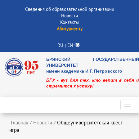
Сведения об образовательной организации
Новости
Контакты
Абитуриенту
RU
EN
|
БРЯНСКИЙ ГОСУДАРСТВЕННЫЙ
УНИВЕРСИТЕТ
имени академика И.Г. Петровского
БГУ - вуз для тех, кто верит в себя и
стремится к успеху!
Toggl
navig
Главная
/
Новости
/
Общеуниверситетская квест-
игра