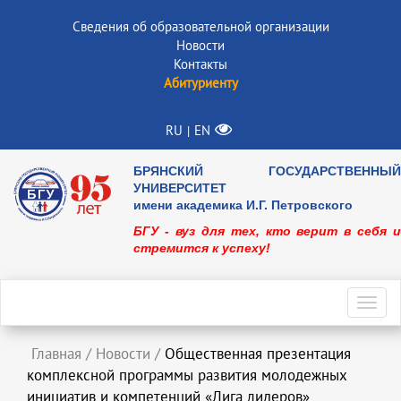
Сведения об образовательной организации
Новости
Контакты
Абитуриенту
RU
EN
|
БРЯНСКИЙ ГОСУДАРСТВЕННЫЙ
УНИВЕРСИТЕТ
имени академика И.Г. Петровского
БГУ - вуз для тех, кто верит в себя и
стремится к успеху!
Toggl
navig
Главная
/
Новости
/
Общественная презентация
комплексной программы развития молодежных
инициатив и компетенций «Лига лидеров»