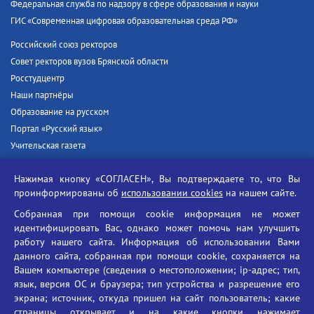
Федеральная служба по надзору в сфере образования и науки
ГИС «Современная цифровая образовательная среда РФ»
Российский союз ректоров
Совет ректоров вузов Брянской области
Росстудцентр
Наши партнёры
Образование на русском
Портал «Русский язык»
Учительская газета
Российская академия наук
Нажимая кнопку «СОГЛАСЕН», Вы подтверждаете то, что Вы
Единый портал государственных услуг
проинформированы об
использовании cookies
на нашем сайте.
Противодействие терроризму
Собранная при помощи cookie информация не может
Противодействие угрозам информационной безопасности
идентифицировать Вас, однако может помочь нам улучшить
Социальные ролики - Генеральная прокуратура РФ
работу нашего сайта. Информация об использовании Вами
Противодействие коррупции
данного сайта, собранная при помощи cookie, сохраняется на
Вашем компьютере (сведения о местоположении; ip-адрес; тип,
БГУ против наркотиков
язык, версия ОС и браузера; тип устройства и разрешение его
Брянский государственный университет
экрана; источник, откуда пришел на сайт пользователь; какие
имени академика И.Г. Петровского
страницы открывает и на какие кнопки нажимает