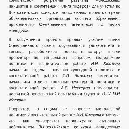
комплексной программы развития молодежных
инициатив и компетенций «Лига лидеров» для участия во
Всероссийском конкурсе молодежных проектов среди
образовательных организация высшего образования,
проводимого Федеральным агентством по делам
молодежи.
В обсуждении проекта приняли участие члены
Объединенного совета обучающихся университета и
команда разработчиков проекта, в которую вошли
проректор по социальным вопросам, молодежной
политике и воспитательной работе
И.И.
Киютина
,
начальник отдела социально-культурной политики и
воспитательной работы
С.П.
Зятикова
, заместитель
начальника отдела социально-культурной политики и
воспитательной работы
А.С. Нестеров
, председатель
первичной профсоюзной организации студентов БГУ
М.И.
Маляров
.
Проректор по социальным вопросам, молодежной
политике и воспитательной работе
И.И. Киютина
отметила,
что наш университет неоднократно становился
победителем Всероссийского конкурса молодежных