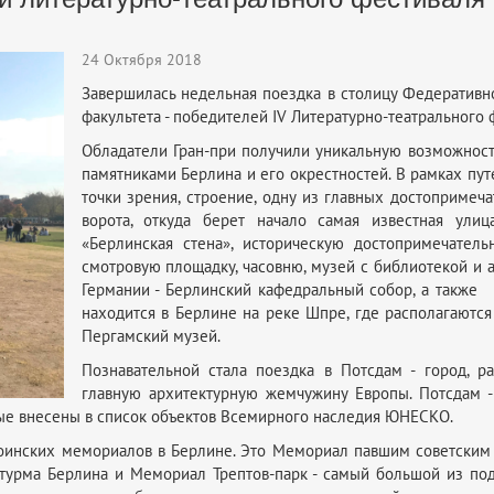
24 Октября 2018
Завершилась недельная поездка в столицу Федеративн
факультета - победителей IV Литературно-театрального
Обладатели Гран-при получили уникальную возможност
памятниками Берлина и его окрестностей. В рамках пут
точки зрения, строение, одну из главных достопримеча
ворота, откуда берет начало самая известная ули
«Берлинская стена», историческую достопримечател
смотровую площадку, часовню, музей с библиотекой и
Германии - Берлинский кафедральный собор, а также
находится в Берлине на реке Шпре, где располагаютс
Пергамский музей.
Познавательной стала поездка в Потсдам - город, 
главную архитектурную жемчужину Европы. Потсдам 
рые внесены в список объектов Всемирного наследия ЮНЕСКО.
инских мемориалов в Берлине. Это Мемориал павшим советским в
штурма Берлина и Мемориал Трептов-парк - самый большой из п