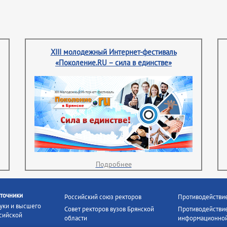
XIII молодежный Интернет-фестиваль
«Поколение.RU – сила в единстве»
Подробнее
точники
Российский союз ректоров
Противодействи
уки и высшего
Совет ректоров вузов Брянской
Противодействие
сийской
области
информационной