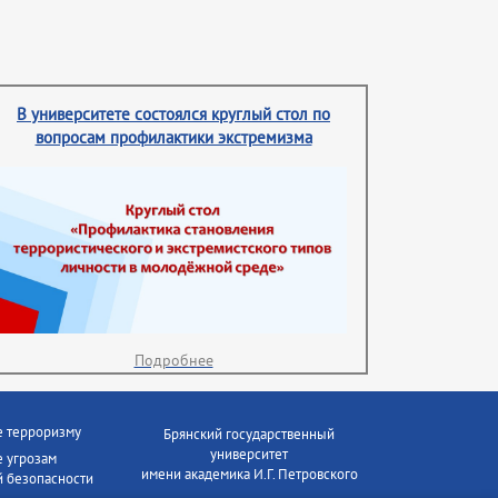
В университете состоялся круглый стол по
вопросам профилактики экстремизма
Подробнее
е терроризму
Брянский государственный
университет
 угрозам
имени академика И.Г. Петровского
 безопасности