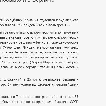
ой Республики Германия студентов юридического
 фестиваля «Мы придем к вам сквозь время…».
ь познакомиться с историческими и культурными
ешествия они посетили культовое, с исторической
тельностей Берлина – Рейхстаг, Бранденбургские
ца Унтер ден Линден, мемориальный комплекс
ьность на Бернауэрштрассе, включающую в себя
 архивом, самую большую протестантскую церковь
 Музейный остров (Остров Шпреинзель), который
я главные музеи города: Старый и Новый музеи и
расположенный в 25 км юго-западнее Берлина -
- это 17 великолепных дворцов с красивейшими
оинам в Тиргартене, построенный в память о 75
одобных памятников за пределами бывшего СССР,