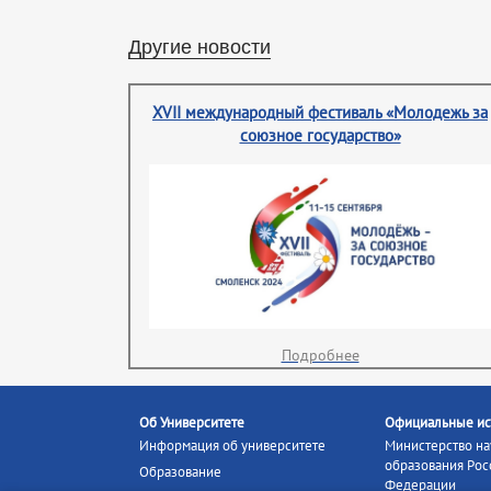
Другие новости
XVII международный фестиваль «Молодежь за
союзное государство»
Подробнее
Об Университете
Официальные ис
Информация об университете
Министерство на
образования Рос
Образование
Федерации