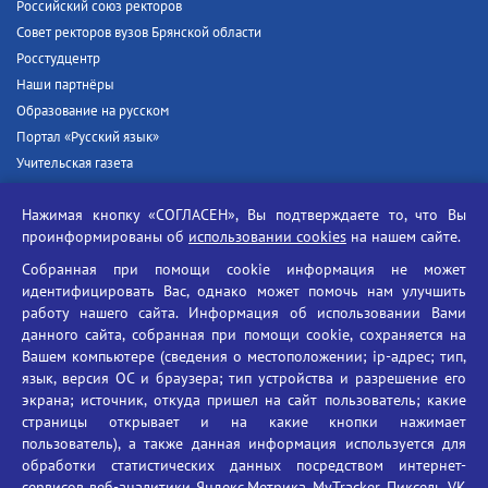
Российский союз ректоров
Совет ректоров вузов Брянской области
Росстудцентр
Наши партнёры
Образование на русском
Портал «Русский язык»
Учительская газета
Российская академия наук
Нажимая кнопку «СОГЛАСЕН», Вы подтверждаете то, что Вы
Единый портал государственных услуг
проинформированы об
использовании cookies
на нашем сайте.
Противодействие терроризму
Собранная при помощи cookie информация не может
Противодействие угрозам информационной безопасности
идентифицировать Вас, однако может помочь нам улучшить
Социальные ролики - Генеральная прокуратура РФ
работу нашего сайта. Информация об использовании Вами
Противодействие коррупции
данного сайта, собранная при помощи cookie, сохраняется на
Вашем компьютере (сведения о местоположении; ip-адрес; тип,
БГУ против наркотиков
язык, версия ОС и браузера; тип устройства и разрешение его
Брянский государственный университет
экрана; источник, откуда пришел на сайт пользователь; какие
имени академика И.Г. Петровского
страницы открывает и на какие кнопки нажимает
пользователь), а также данная информация используется для
Время работы: пн-пт 09:00-18:00
обработки статистических данных посредством интернет-
E-mail: bryanskgu@mail.ru
сервисов веб-аналитики Яндекс.Метрика, MyTracker, Пиксель VK