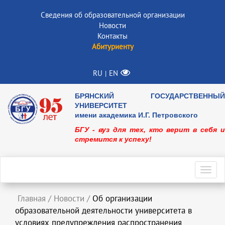
Сведения об образовательной организации
Новости
Контакты
Абитуриенту
RU
EN
|
БРЯНСКИЙ ГОСУДАРСТВЕННЫЙ
УНИВЕРСИТЕТ
имени академика И.Г. Петровского
БГУ - вуз для тех, кто верит в себя и
стремится к успеху!
Toggl
navig
Главная
/
Новости
/
Об организации
образовательной деятельности университета в
условиях предупреждения распространения