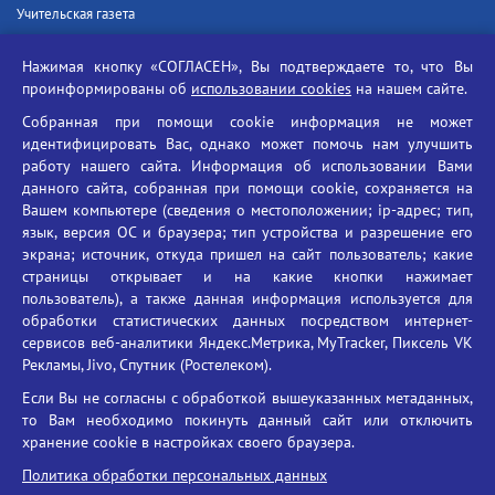
Учительская газета
Российская академия наук
Нажимая кнопку «СОГЛАСЕН», Вы подтверждаете то, что Вы
Единый портал государственных услуг
проинформированы об
использовании cookies
на нашем сайте.
Противодействие терроризму
Собранная при помощи cookie информация не может
Противодействие угрозам информационной безопасности
идентифицировать Вас, однако может помочь нам улучшить
Социальные ролики - Генеральная прокуратура РФ
работу нашего сайта. Информация об использовании Вами
Противодействие коррупции
данного сайта, собранная при помощи cookie, сохраняется на
Вашем компьютере (сведения о местоположении; ip-адрес; тип,
БГУ против наркотиков
язык, версия ОС и браузера; тип устройства и разрешение его
Брянский государственный университет
экрана; источник, откуда пришел на сайт пользователь; какие
имени академика И.Г. Петровского
страницы открывает и на какие кнопки нажимает
пользователь), а также данная информация используется для
Время работы: пн-пт 09:00-18:00
обработки статистических данных посредством интернет-
E-mail: bryanskgu@mail.ru
сервисов веб-аналитики Яндекс.Метрика, MyTracker, Пиксель VK
Телефон: +7(4832)58-90-85
Рекламы, Jivo, Спутник (Ростелеком).
Если Вы не согласны с обработкой вышеуказанных метаданных,
то Вам необходимо покинуть данный сайт или отключить
хранение cookie в настройках своего браузера.
Политика обработки персональных данных