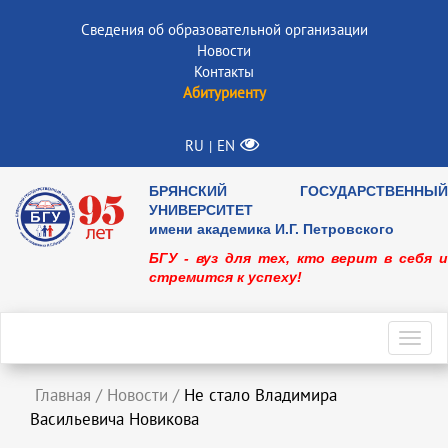
Сведения об образовательной организации
Новости
Контакты
Абитуриенту
RU
EN
|
БРЯНСКИЙ ГОСУДАРСТВЕННЫЙ
УНИВЕРСИТЕТ
имени академика И.Г. Петровского
БГУ - вуз для тех, кто верит в себя и
стремится к успеху!
Toggl
navig
Главная
/
Новости
/
Не стало Владимира
Васильевича Новикова