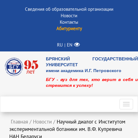
Сведения об образовательной организации
Новости
Контакты
Абитуриенту
RU
EN
|
БРЯНСКИЙ ГОСУДАРСТВЕННЫЙ
УНИВЕРСИТЕТ
имени академика И.Г. Петровского
БГУ - вуз для тех, кто верит в себя и
стремится к успеху!
Toggl
navig
Главная
/
Новости
/
Научный диалог с Институтом
экспериментальной ботаники им. В.Ф. Купревича
НАН Беларуси