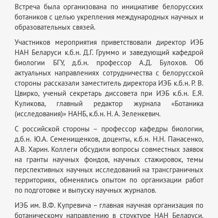
Встреча была организована по инициативе белорусских
ботаников с целью укрепления международных научных и
образовательных связей.
Участников мероприятия приветствовали директор ИЭБ
НАН Беларуси к.б.н. Д.Г. Груммо и заведующий кафедрой
биологии БГУ, д.б.н. профессор А.Д. Булохов. Об
актуальных направлениях сотрудничества с белорусской
стороны рассказали заместитель директора ИЭБ к.б.н. Р. В.
Цвирко, ученый секретарь диссовета при ИЭБ к.б.н. Е.Я.
Куликова, главный редактор журнала «Ботаника
(исследования)» НАНБ, к.б.н. Н. А. Зеленкевич.
С российской стороны – профессор кафедры биологии,
д.б.н. Ю.А. Семенищенков, доценты, к.б.н. Н.Н. Панасенко,
А.В. Харин. Коллеги обсудили вопросы совместных заявок
на гранты научных фондов, научных стажировок, темы
перспективных научных исследований на трансграничных
территориях, обменялись опытом по организации работ
по подготовке и выпуску научных журналов.
ИЭБ им. В.Ф. Купревича – главная научная организация по
ботаническому направлению в структуре НАН Беларуси.