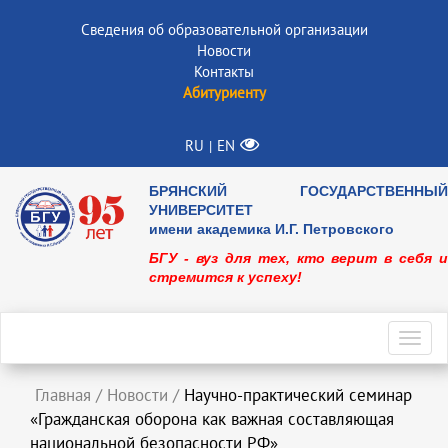
Сведения об образовательной организации
Новости
Контакты
Абитуриенту
RU
EN
|
БРЯНСКИЙ ГОСУДАРСТВЕННЫЙ
УНИВЕРСИТЕТ
имени академика И.Г. Петровского
БГУ - вуз для тех, кто верит в себя и
стремится к успеху!
Toggl
navig
Главная
/
Новости
/
Научно-практический семинар
«Гражданская оборона как важная составляющая
национальной безопасности РФ»