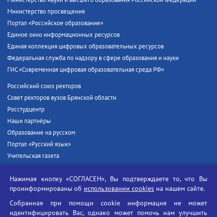
Министерство просвещения
Портал «Российское образование»
Единое окно информационных ресурсов
Единая коллекция цифровых образовательных ресурсов
Федеральная служба по надзору в сфере образования и науки
ГИС «Современная цифровая образовательная среда РФ»
Российский союз ректоров
Совет ректоров вузов Брянской области
Росстудцентр
Наши партнёры
Образование на русском
Портал «Русский язык»
Учительская газета
Российская академия наук
Нажимая кнопку «СОГЛАСЕН», Вы подтверждаете то, что Вы
Единый портал государственных услуг
проинформированы об
использовании cookies
на нашем сайте.
Противодействие терроризму
Собранная при помощи cookie информация не может
Противодействие угрозам информационной безопасности
идентифицировать Вас, однако может помочь нам улучшить