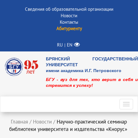
Сведения об образовательной организации
Новости
Контакты
Абитуриенту
RU
EN
|
БРЯНСКИЙ ГОСУДАРСТВЕННЫЙ
УНИВЕРСИТЕТ
имени академика И.Г. Петровского
БГУ - вуз для тех, кто верит в себя и
стремится к успеху!
Toggl
navig
Главная
/
Новости
/
Научно-практический семинар
библиотеки университета и издательства «Кнорус»