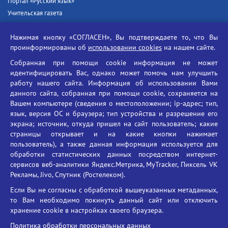
Портал «Русский язык»
Учительская газета
Российская академия наук
Нажимая кнопку «СОГЛАСЕН», Вы подтверждаете то, что Вы
Единый портал государственных услуг
проинформированы об
использовании cookies
на нашем сайте.
Противодействие терроризму
Собранная при помощи cookie информация не может
Противодействие угрозам информационной безопасности
идентифицировать Вас, однако может помочь нам улучшить
Социальные ролики - Генеральная прокуратура РФ
работу нашего сайта. Информация об использовании Вами
Противодействие коррупции
данного сайта, собранная при помощи cookie, сохраняется на
Вашем компьютере (сведения о местоположении; ip-адрес; тип,
БГУ против наркотиков
язык, версия ОС и браузера; тип устройства и разрешение его
Брянский государственный университет
экрана; источник, откуда пришел на сайт пользователь; какие
имени академика И.Г. Петровского
страницы открывает и на какие кнопки нажимает
пользователь), а также данная информация используется для
Время работы: пн-пт 09:00-18:00
обработки статистических данных посредством интернет-
E-mail: bryanskgu@mail.ru
сервисов веб-аналитики Яндекс.Метрика, MyTracker, Пиксель VK
Телефон: +7(4832)58-90-85
Рекламы, Jivo, Спутник (Ростелеком).
Если Вы не согласны с обработкой вышеуказанных метаданных,
то Вам необходимо покинуть данный сайт или отключить
хранение cookie в настройках своего браузера.
Политика обработки персональных данных