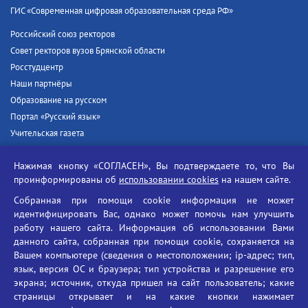
ГИС «Современная цифровая образовательная среда РФ»
Российский союз ректоров
Совет ректоров вузов Брянской области
Росстудцентр
Наши партнёры
Образование на русском
Портал «Русский язык»
Учительская газета
Российская академия наук
Нажимая кнопку «СОГЛАСЕН», Вы подтверждаете то, что Вы
Единый портал государственных услуг
проинформированы об
использовании cookies
на нашем сайте.
Противодействие терроризму
Собранная при помощи cookie информация не может
Противодействие угрозам информационной безопасности
идентифицировать Вас, однако может помочь нам улучшить
Социальные ролики - Генеральная прокуратура РФ
работу нашего сайта. Информация об использовании Вами
Противодействие коррупции
данного сайта, собранная при помощи cookie, сохраняется на
Вашем компьютере (сведения о местоположении; ip-адрес; тип,
БГУ против наркотиков
язык, версия ОС и браузера; тип устройства и разрешение его
Брянский государственный университет
экрана; источник, откуда пришел на сайт пользователь; какие
имени академика И.Г. Петровского
страницы открывает и на какие кнопки нажимает