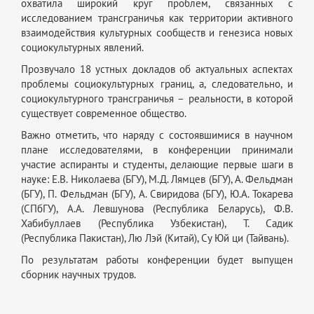
охватила широкий круг проблем, связанных с
исследованием трансграничья как территории активного
взаимодействия культурных сообществ и генезиса новых
социокультурных явлений.
Прозвучало 18 устных докладов об актуальных аспектах
проблемы социокультурных границ, а, следовательно, и
социокультурного трансграничья – реальности, в которой
существует современное общество.
Важно отметить, что наряду с состоявшимися в научном
плане исследователями, в конференции принимали
участие аспиранты и студенты, делающие первые шаги в
науке: Е.В. Николаева (БГУ), М.Д. Лямцев (БГУ), А. Фельдман
(БГУ), П. Фельдман (БГУ), А. Свиридова (БГУ), Ю.А. Токарева
(СПбГУ), А.А. Левшунова (Республика Беларусь), Ф.В.
Хабибуллаев (Республика Узбекистан), Т. Садик
(Республика Пакистан), Лю Лэй (Китай), Су Юй ци (Тайвань).
По результатам работы конференции будет выпущен
сборник научных трудов.