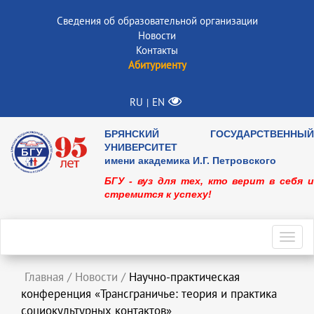
Сведения об образовательной организации
Новости
Контакты
Абитуриенту
RU
EN
|
БРЯНСКИЙ ГОСУДАРСТВЕННЫЙ
УНИВЕРСИТЕТ
имени академика И.Г. Петровского
БГУ - вуз для тех, кто верит в себя и
стремится к успеху!
Toggl
navig
Главная
/
Новости
/
Научно-практическая
конференция «Трансграничье: теория и практика
социокультурных контактов»