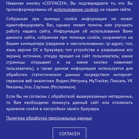
Нажимая кнопку «СОГЛАСЕН», Вы подтверждаете то, что Вы
Единый портал государственных услуг
проинформированы об
использовании cookies
на нашем сайте.
Противодействие терроризму
Собранная при помощи cookie информация не может
Противодействие угрозам информационной безопасности
идентифицировать Вас, однако может помочь нам улучшить
Социальные ролики - Генеральная прокуратура РФ
работу нашего сайта. Информация об использовании Вами
Противодействие коррупции
данного сайта, собранная при помощи cookie, сохраняется на
Вашем компьютере (сведения о местоположении; ip-адрес; тип,
БГУ против наркотиков
язык, версия ОС и браузера; тип устройства и разрешение его
Брянский государственный университет
экрана; источник, откуда пришел на сайт пользователь; какие
имени академика И.Г. Петровского
страницы открывает и на какие кнопки нажимает
пользователь), а также данная информация используется для
Время работы: пн-пт 09:00-18:00
обработки статистических данных посредством интернет-
E-mail: bryanskgu@mail.ru
сервисов веб-аналитики Яндекс.Метрика, MyTracker, Пиксель VK
Телефон: +7(4832)58-90-85
Рекламы, Jivo, Спутник (Ростелеком).
Если Вы не согласны с обработкой вышеуказанных метаданных,
то Вам необходимо покинуть данный сайт или отключить
хранение cookie в настройках своего браузера.
Политика обработки персональных данных
СОГЛАСЕН
Вход