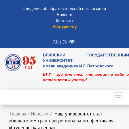
Сведения об образовательной организации
Новости
Контакты
Абитуриенту
RU
EN
|
БРЯНСКИЙ ГОСУДАРСТВЕННЫЙ
УНИВЕРСИТЕТ
имени академика И.Г. Петровского
БГУ - вуз для тех, кто верит в себя и
стремится к успеху!
Toggl
navig
Главная
/
Новости
/
Наш университет стал
обладателем гран-при регионального фестиваля
«Студенческая весна»