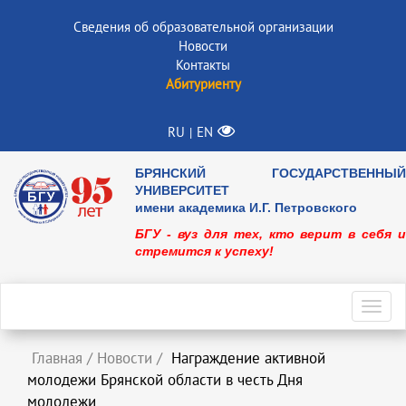
Сведения об образовательной организации
Новости
Контакты
Абитуриенту
RU
EN
|
БРЯНСКИЙ ГОСУДАРСТВЕННЫЙ
УНИВЕРСИТЕТ
имени академика И.Г. Петровского
БГУ - вуз для тех, кто верит в себя и
стремится к успеху!
Toggl
navig
Главная
/
Новости
/
Награждение активной
молодежи Брянской области в честь Дня
молодежи