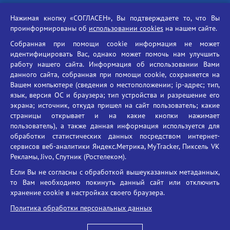
Российская академия наук
Нажимая кнопку «СОГЛАСЕН», Вы подтверждаете то, что Вы
Единый портал государственных услуг
проинформированы об
использовании cookies
на нашем сайте.
Противодействие терроризму
Собранная при помощи cookie информация не может
Противодействие угрозам информационной безопасности
идентифицировать Вас, однако может помочь нам улучшить
Социальные ролики - Генеральная прокуратура РФ
работу нашего сайта. Информация об использовании Вами
Противодействие коррупции
данного сайта, собранная при помощи cookie, сохраняется на
Вашем компьютере (сведения о местоположении; ip-адрес; тип,
БГУ против наркотиков
язык, версия ОС и браузера; тип устройства и разрешение его
Брянский государственный университет
экрана; источник, откуда пришел на сайт пользователь; какие
имени академика И.Г. Петровского
страницы открывает и на какие кнопки нажимает
пользователь), а также данная информация используется для
Время работы: пн-пт 09:00-18:00
обработки статистических данных посредством интернет-
E-mail: bryanskgu@mail.ru
сервисов веб-аналитики Яндекс.Метрика, MyTracker, Пиксель VK
Телефон: +7(4832)58-90-85
Рекламы, Jivo, Спутник (Ростелеком).
Если Вы не согласны с обработкой вышеуказанных метаданных,
то Вам необходимо покинуть данный сайт или отключить
хранение cookie в настройках своего браузера.
Политика обработки персональных данных