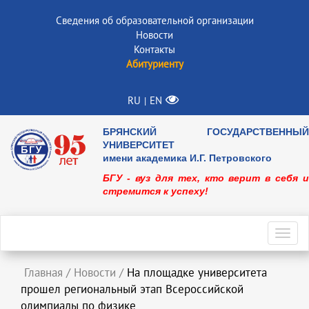
Сведения об образовательной организации
Новости
Контакты
Абитуриенту
RU
EN
|
БРЯНСКИЙ ГОСУДАРСТВЕННЫЙ
УНИВЕРСИТЕТ
имени академика И.Г. Петровского
БГУ - вуз для тех, кто верит в себя и
стремится к успеху!
Toggl
navig
Главная
/
Новости
/
На площадке университета
прошел региональный этап Всероссийской
олимпиады по физике