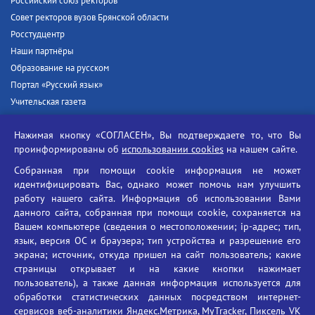
Российский союз ректоров
Совет ректоров вузов Брянской области
Росстудцентр
Наши партнёры
Образование на русском
Портал «Русский язык»
Учительская газета
Российская академия наук
Нажимая кнопку «СОГЛАСЕН», Вы подтверждаете то, что Вы
Единый портал государственных услуг
проинформированы об
использовании cookies
на нашем сайте.
Противодействие терроризму
Собранная при помощи cookie информация не может
Противодействие угрозам информационной безопасности
идентифицировать Вас, однако может помочь нам улучшить
Социальные ролики - Генеральная прокуратура РФ
работу нашего сайта. Информация об использовании Вами
Противодействие коррупции
данного сайта, собранная при помощи cookie, сохраняется на
Вашем компьютере (сведения о местоположении; ip-адрес; тип,
БГУ против наркотиков
язык, версия ОС и браузера; тип устройства и разрешение его
Брянский государственный университет
экрана; источник, откуда пришел на сайт пользователь; какие
имени академика И.Г. Петровского
страницы открывает и на какие кнопки нажимает
пользователь), а также данная информация используется для
Время работы: пн-пт 09:00-18:00
обработки статистических данных посредством интернет-
E-mail: bryanskgu@mail.ru
сервисов веб-аналитики Яндекс.Метрика, MyTracker, Пиксель VK