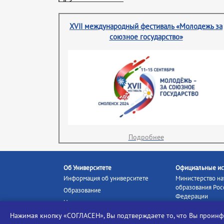
XVII международный фестиваль «Молодежь за
союзное государство»
Подробнее
Об Университете
Официальные ис
Информация об университете
Министерство на
образования Рос
Образование
Федерации
Наука и инновации
Министерство п
Абитуриенту
Нажимая кнопку «СОГЛАСЕН», Вы подтверждаете то, что Вы прои
Портал «Российс