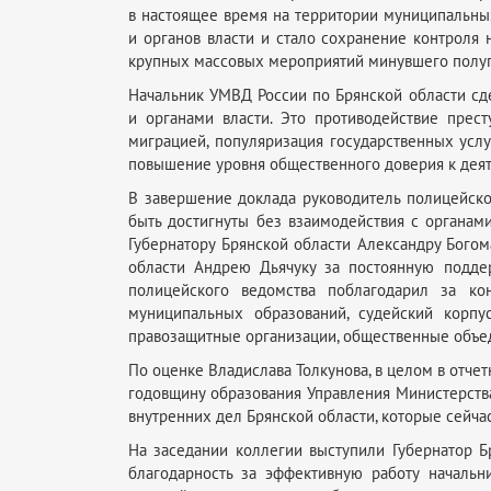
в настоящее время на территории муниципальны
и органов власти и стало сохранение контроля 
крупных массовых мероприятий минувшего полуг
Начальник УМВД России по Брянской области сд
и органами власти. Это противодействие прес
миграцией, популяризация государственных услу
повышение уровня общественного доверия к деят
В завершение доклада руководитель полицейско
быть достигнуты без взаимодействия с органам
Губернатору Брянской области Александру Бого
области Андрею Дьячуку за постоянную подде
полицейского ведомства поблагодарил за кон
муниципальных образований, судейский корпу
правозащитные организации, общественные объе
По оценке Владислава Толкунова, в целом в отч
годовщину образования Управления Министерства
внутренних дел Брянской области, которые сейча
На заседании коллегии выступили Губернатор Б
благодарность за эффективную работу начальн