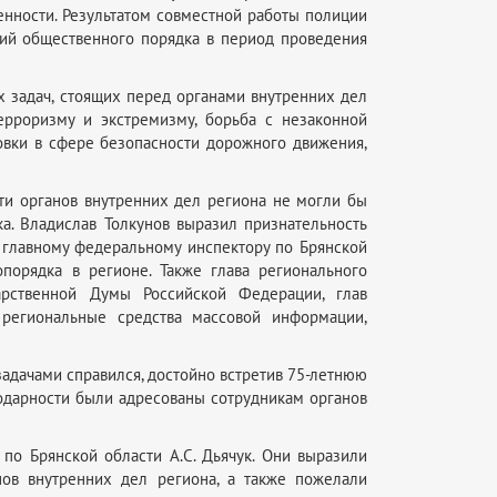
нности. Результатом совместной работы полиции
ений общественного порядка в период проведения
 задач, стоящих перед органами внутренних дел
ерроризму и экстремизму, борьба с незаконной
новки в сфере безопасности дорожного движения,
ти органов внутренних дел региона не могли бы
а. Владислав Толкунов выразил признательность
 главному федеральному инспектору по Брянской
орядка в регионе. Также глава регионального
дарственной Думы Российской Федерации, глав
 региональные средства массовой информации,
адачами справился, достойно встретив 75-летнюю
годарности были адресованы сотрудникам органов
по Брянской области А.С. Дьячук. Они выразили
нов внутренних дел региона, а также пожелали