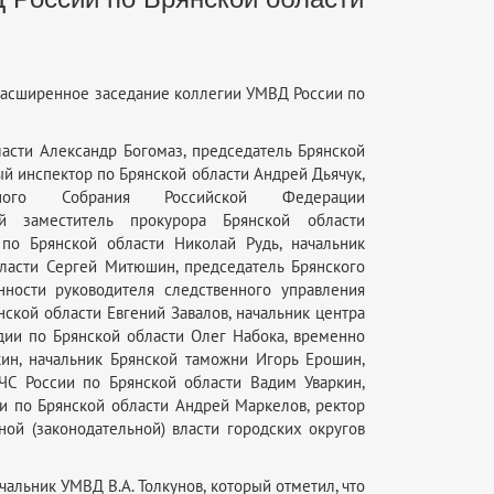
 расширенное заседание коллегии УМВД России по
ласти Александр Богомаз, председатель Брянской
й инспектор по Брянской области Андрей Дьячук,
ного Собрания Российской Федерации
 заместитель прокурора Брянской области
 по Брянской области Николай Рудь, начальник
ласти Сергей Митюшин, председатель Брянского
нности руководителя следственного управления
ской области Евгений Завалов, начальник центра
дии по Брянской области Олег Набока, временно
ин, начальник Брянской таможни Игорь Ерошин,
ЧС России по Брянской области Вадим Уваркин,
и по Брянской области Андрей Маркелов, ректор
ой (законодательной) власти городских округов
альник УМВД В.А. Толкунов, который отметил, что