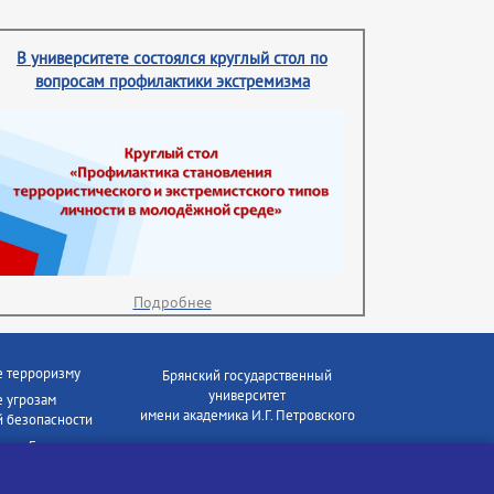
В университете состоялся круглый стол по
вопросам профилактики экстремизма
Подробнее
е терроризму
Брянский государственный
университет
 угрозам
имени академика И.Г. Петровского
 безопасности
ки - Генеральная
Время работы: пн-пт 09:00-18:00
E-mail: bryanskgu@mail.ru
е коррупции