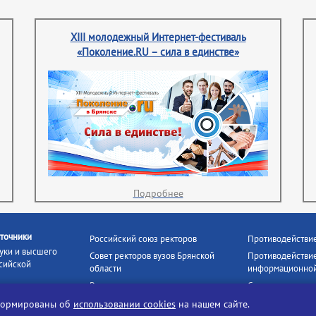
XIII молодежный Интернет-фестиваль
«Поколение.RU – сила в единстве»
Подробнее
точники
Российский союз ректоров
Противодействи
уки и высшего
Совет ректоров вузов Брянской
Противодействие
сийской
области
информационной
Росстудцентр
Социальные роли
росвещения
прокуратура РФ
Наши партнёры
нформированы об
использовании cookies
на нашем сайте.
кое
Противодействи