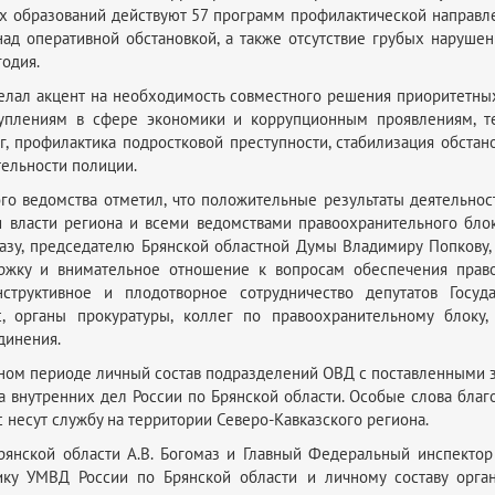
х образований действуют 57 программ профилактической направле
над оперативной обстановкой, а также отсутствие грубых наруш
одия.
елал акцент на необходимость совместного решения приоритетных
туплениям в сфере экономики и коррупционным проявлениям, т
г, профилактика подростковой преступности, стабилизация обста
ельности полиции.
го ведомства отметил, что положительные результаты деятельнос
и власти региона и всеми ведомствами правоохранительного блок
мазу, председателю Брянской областной Думы Владимиру Попкову,
ржку и внимательное отношение к вопросам обеспечения правоп
структивное и плодотворное сотрудничество депутатов Госу
с, органы прокуратуры, коллег по правоохранительному блоку,
динения.
етном периоде личный состав подразделений ОВД с поставленными з
 внутренних дел России по Брянской области. Особые слова бла
с несут службу на территории Северо-Кавказского региона.
рянской области А.В. Богомаз и Главный Федеральный инспектор 
ику УМВД России по Брянской области и личному составу орга