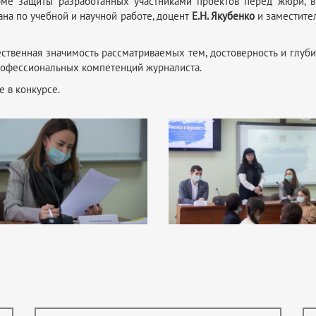
рме защиты разработанных участниками проектов перед жюри, в
кана по учебной и научной работе, доцент
Е.Н. Якубенко
и заместител
твенная значимость рассматриваемых тем, достоверность и глуби
рофессиональных компетенций журналиста.
е в конкурсе.