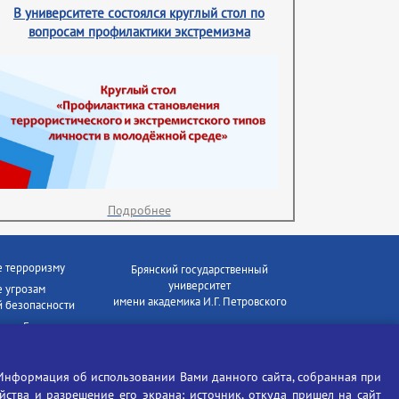
В университете состоялся круглый стол по
вопросам профилактики экстремизма
Подробнее
е терроризму
Брянский государственный
университет
 угрозам
имени академика И.Г. Петровского
 безопасности
ки - Генеральная
Время работы: пн-пт 09:00-18:00
E-mail: bryanskgu@mail.ru
е коррупции
Телефон: +7(4832)58-90-85
Информация об использовании Вами данного сайта, собранная при
отиков
ойства и разрешение его экрана; источник, откуда пришел на сайт