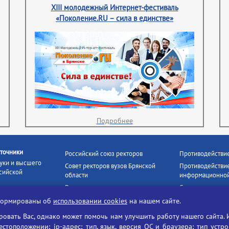
XIII молодежный Интернет-фестиваль
«Поколение.RU – сила в единстве»
Подробнее
точники
Российский союз ректоров
Противодействи
уки и высшего
Совет ректоров вузов Брянской
Противодействие
сийской
области
информационной
Росстудцентр
Социальные роли
росвещения
прокуратура РФ
Наши партнёры
нформированы об
использовании cookies
на нашем сайте.
кое
Противодействи
Образование на русском
вать Вас, однако может помочь нам улучшить работу нашего сайта. 
БГУ против нарк
Портал «Русский язык»
тоположении; ip-адрес; тип, язык, версия ОС и браузера; тип устр
формационных