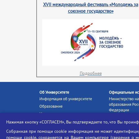
XVII международный фестиваль «Молодежь за
союзное государство»
Подробнее
Об Университете
Официальные ис
Информация об университете
Министерство на
образования Рос
Образование
Федерации
Наука и инновации
Министерство п
Абитуриенту
Нажимая кнопку «СОГЛАСЕН», Вы подтверждаете то, что Вы прои
Портал «Российс
Студентам
образование»
Собранная при помощи cookie информация не может идентифициро
Ассоциация выпускников
помощи cookie, сохраняется на Вашем компьютере (сведения о мес
Единое окно ин