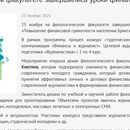
23 Ноября 2021
23 ноября на филологическом факультете заверши
«Повышение финансовой грамотности населения Брянск
В рамках программы прошел конкурс студенчески
коммуникации «Финансы и журналист». Целевой ауди
подготовки «Журналистика» с 1 по 4 курс.
Мероприятие открыла декан филологического факульт
Киютина
, которая подчеркнула значимость финансов
современного молодого гражданина, который долж
принятия эффективных личных и деловых финансовы
современной журналистики в формировании финансовой
Заместитель декана по учебной и научной работе фило
дания для проектирования. Объектами проектов явились журнал
ких, молодежных, массовых печатных и электронных СМИ.
ой и актуальностью. Участники конкурса представили журналис
нщин, студенческой молодежи и др.