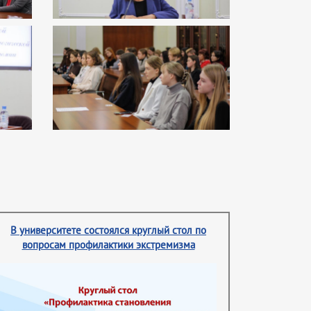
В университете состоялся круглый стол по
вопросам профилактики экстремизма