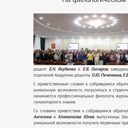
доцент
Е.Н. Якубенко
и
Е.В. Гончаров
, заведую
отделений Академии доценты
О.Ю. Печенкина, Е.
С приветственным словом к собравшимся обрат
уникальную возможность погрузиться в студенч
занимаются профессиональные филологи, журна
гуманитарного знания.
Со словами приветствия к собравшимся обратил
Ангелина
и
Клименкова Юлия
, выпускницы Шк
уникальной возможности получить первичные пра