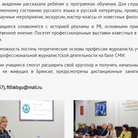
 академии рассказали ребятам о программах обучения. Для слуш
еменному состоянию русского языка и русской литературы, пров
аучные мероприятия, экскурсии, мастер-классы от известных филол
чащиеся ознакомятся с историей рекламы и PR, основными при
твенное мнение. Посетят профессиональные выставки известных в Б
.
ожность постичь теоретические основы профессии журналиста, уч
 профессиональной журналистской деятельности на базе СМИ.
и учащиеся смогут расширить свой кругозор и получить начальны
, не живущих в Брянске, предусмотрены дистанционные занят
37),
filfakbgu
@
mail
.
ru
.