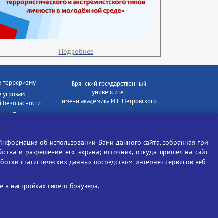
Подробнее
е терроризму
Брянский государственный
университет
 угрозам
имени академика И.Г. Петровского
 безопасности
ки - Генеральная
Время работы: пн-пт 09:00-18:00
E-mail: bryanskgu@mail.ru
е коррупции
Телефон: +7(4832)58-90-85
Информация об использовании Вами данного сайта, собранная при
отиков
ойства и разрешение его экрана; источник, откуда пришел на сайт
аботки статистических данных посредством интернет-сервисов веб-
 в настройках своего браузера.