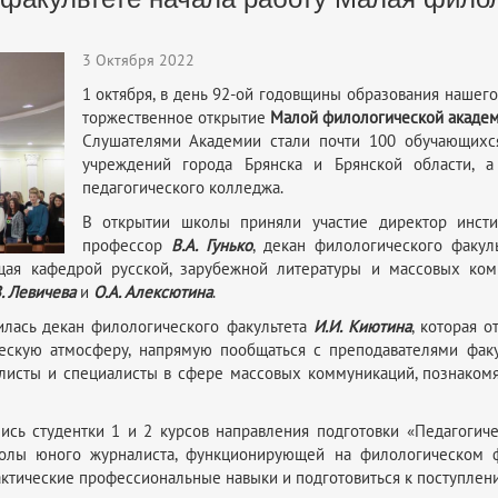
3 Октября 2022
1 октября, в день 92-ой годовщины образования нашего
торжественное открытие
Малой филологической акаде
Слушателями Академии стали почти 100 обучающихс
учреждений города Брянска и Брянской области, а
педагогического колледжа.
В открытии школы приняли участие директор инсти
профессор
В.А. Гунько
, декан филологического факул
щая кафедрой русской, зарубежной литературы и массовых ко
В. Левичева
и
О.А. Алексютина
.
илась декан филологического факультета
И.И. Киютина
, которая 
ескую атмосферу, напрямую пообщаться с преподавателями факу
листы и специалисты в сфере массовых коммуникаций, познаком
ись студентки 1 и 2 курсов направления подготовки «Педагоги
олы юного журналиста, функционирующей на филологическом фа
ктические профессиональные навыки и подготовиться к поступлени