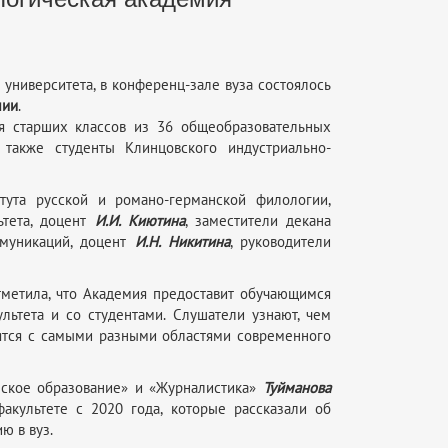
 университета, в конференц-зале вуза состоялось
мии
.
я старших классов из 36 общеобразовательных
 также студенты Клинцовского индустриально-
тута русской и романо-германской филологии,
ьтета, доцент
И.И. Киютина
, заместители декана
ммуникаций, доцент
И.Н. Никитина
, руководители
отметила, что Академия предоставит обучающимся
льтета и со студентами. Слушатели узнают, чем
ятся с самыми разными областями современного
ческое образование» и «Журналистика»
Туйманова
культете с 2020 года, которые рассказали об
ю в вуз.