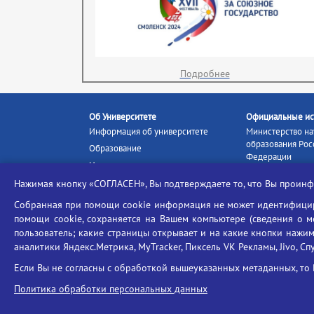
Подробнее
Об Университете
Официальные ис
Информация об университете
Министерство на
образования Рос
Образование
Федерации
Наука и инновации
Министерство п
Абитуриенту
Нажимая кнопку «СОГЛАСЕН», Вы подтверждаете то, что Вы прои
Портал «Российс
Студентам
образование»
Собранная при помощи cookie информация не может идентифициро
Ассоциация выпускников
помощи cookie, сохраняется на Вашем компьютере (сведения о мес
Единое окно ин
Центр тестирования
ресурсов
пользователь; какие страницы открывает и на какие кнопки нажим
иностранных граждан
аналитики Яндекс.Метрика, MyTracker, Пиксель VK Рекламы, Jivo, Сп
Единая коллекц
Конкурс на замещение
образовательных
Если Вы не согласны с обработкой вышеуказанных метаданных, то 
должностей научно-
Федеральная слу
педагогических работников
Политика обработки персональных данных
в сфере образов
ГИС «Современн