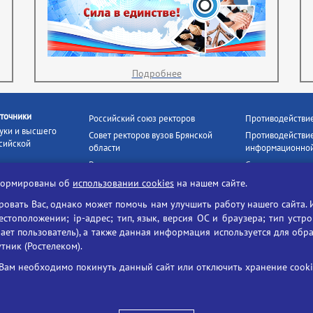
Подробнее
точники
Российский союз ректоров
Противодействи
уки и высшего
Совет ректоров вузов Брянской
Противодействие
сийской
области
информационной
Росстудцентр
Социальные роли
росвещения
прокуратура РФ
Наши партнёры
нформированы об
использовании cookies
на нашем сайте.
кое
Противодействи
Образование на русском
вать Вас, однако может помочь нам улучшить работу нашего сайта. 
БГУ против нарк
Портал «Русский язык»
тоположении; ip-адрес; тип, язык, версия ОС и браузера; тип устр
формационных
Учительская газета
ает пользователь), а также данная информация используется для обр
утник (Ростелеком).
ия цифровых
Российская академия наук
 ресурсов
Единый портал государственных
Вам необходимо покинуть данный сайт или отключить хранение cookie
жба по надзору
услуг
ания и науки
ая цифровая