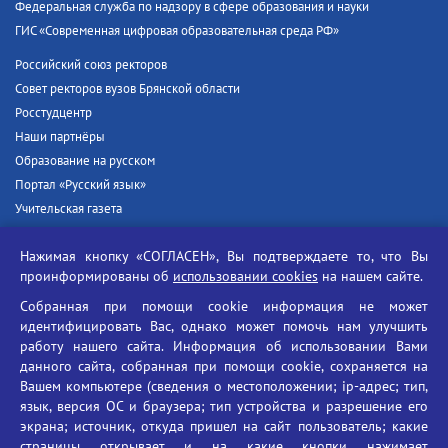
Федеральная служба по надзору в сфере образования и науки
ГИС «Современная цифровая образовательная среда РФ»
Российский союз ректоров
Совет ректоров вузов Брянской области
Росстудцентр
Наши партнёры
Образование на русском
Портал «Русский язык»
Учительская газета
Российская академия наук
Нажимая кнопку «СОГЛАСЕН», Вы подтверждаете то, что Вы
Единый портал государственных услуг
проинформированы об
использовании cookies
на нашем сайте.
Противодействие терроризму
Собранная при помощи cookie информация не может
Противодействие угрозам информационной безопасности
идентифицировать Вас, однако может помочь нам улучшить
Социальные ролики - Генеральная прокуратура РФ
работу нашего сайта. Информация об использовании Вами
Противодействие коррупции
данного сайта, собранная при помощи cookie, сохраняется на
Вашем компьютере (сведения о местоположении; ip-адрес; тип,
БГУ против наркотиков
язык, версия ОС и браузера; тип устройства и разрешение его
Брянский государственный университет
экрана; источник, откуда пришел на сайт пользователь; какие
имени академика И.Г. Петровского
страницы открывает и на какие кнопки нажимает