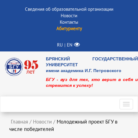
Сведения об образовательной организации
Новости
Контакты
Абитуриенту
RU
EN
|
БРЯНСКИЙ ГОСУДАРСТВЕННЫЙ
УНИВЕРСИТЕТ
имени академика И.Г. Петровского
БГУ - вуз для тех, кто верит в себя и
стремится к успеху!
Toggl
navig
Главная
/
Новости
/
Молодежный проект БГУ в
числе победителей