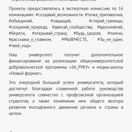
Проекты предоставлялись в экспертную комиссию по 16
номинациям: #создавай_возможности, #точка_притяжения,
#объединяй, #защищай, #стирай_границы,
#сохраняй_природу, #двигай_сообщества, #вдохновляй,
#береги, #открывай_страну, #будь_здоров, #помни,
#расскажи_о_главном, #МЫВМЕСТЕ, #Ты_не_один,
#твой_ход».
Наш университет получит дополнительное
финансирование на реализацию общеуниверситетской
добровольческой программы «ЗА_РУКУ» и медиа-школы
«Новый формат».
Это очередной большой успех университета, который
достигнут благодаря слаженной работе руководства
университета совместно с профсоюзной организацией
студентов, а также понимания ими общего вектора
развития молодежного движения региона и страны в
целом.