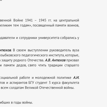
венной Войне 1941 – 1945 гг. на центральной
великим тем годам», посвященный памяти воинов,
одаватели и сотрудники университета собрались у
Антюхов
. В своем выступлении руководитель вуза
ыбковского педагогического института, которые,
а защиту родного Отечества.
А.В. Антюхов
призвал
 памяти дедов, свято чтить традиции старшего
 социальной работе и молодежной политике
А.И.
тов и аспирантов БГУ студент 3 курса факультета
я всем солдатам Великой Отечественной войны.
гибших в годы войны.