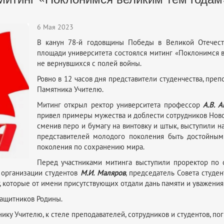
6 Мая 2023
В канун 78-й годовщины Победы в Великой Отечест
площади университета состоялся митинг «Поклонимся 
не вернувшихся с полей войны.
Ровно в 12 часов дня представители студенчества, преп
Памятника Учителю.
Митинг открыл ректор университета профессор
А.В. 
привел примеры мужества и доблести сотрудников Новоз
сменив перо и бумагу на винтовку и штык, выступили н
представителей молодого поколения быть достойными
поколения по сохранению мира.
Перед участниками митинга выступили проректор по
 организации студентов
М.И. Маляров
, председатель Совета студен
, которые от имени присутствующих отдали дань памяти и уважени
ащитников Родины.
ку Учителю, к стеле преподавателей, сотрудников и студентов, по