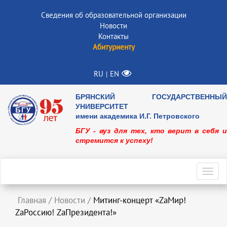
Сведения об образовательной организации
Новости
Контакты
Абитуриенту
RU
EN
|
БРЯНСКИЙ ГОСУДАРСТВЕННЫЙ
УНИВЕРСИТЕТ
имени академика И.Г. Петровского
БГУ - вуз для тех, кто верит в себя и
стремится к успеху!
Toggl
navig
Главная
/
Новости
/
Митинг-концерт «ZаМир!
ZаРоссию! ZаПрезидента!»