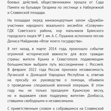
боевых действий, общественниками прошла от Сада
Памяти на бульваре Гагарина по лестнице к Набережной
и Славянской площади.
На площадке перед киноконцертным залом «Дружба»
участники народного вокального ансамбля «Созвучие»
ГДК Советского района, хор мальчиков Брянского
городского лицея № 1 им.
А. С. Пушкина
исполнили песню
Дениса Майданова «Флаг моего государства».
8 лет назад, в марте 2014 года, произошло событие
огромной исторической важности для всех граждан
страны: жители Крыма и Севастополя подавляющим
большинством выбрали путь воссоединения с Россией.
В феврале 2022 года Россия признала независимость
Луганской и Донецкой Народных Республик и, отвечая
на просьбу их руководства о помощи, объявила
о проведении специальной военной операции. В этом
году мы не только празднуем Крымскую весну,
но и выражаем свою поддержку жителям Донбасса,
ставшими свободными и независимыми.
С приветственным словом к собравшимся на Славянской