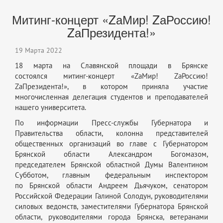
Митинг-концерт «ZаМир! ZаРоссию!
ZаПрезидента!»
19 Марта 2022
18 марта на Славянской площади в Брянске
состоялся
митинг-концерт
«ZаМир! ZаРоссию!
ZаПрезидента!», в котором приняла участие
многочисленная делегация студентов и преподавателей
нашего университета.
По информации Пресс-службы Губернатора и
Правительства области, колонна представителей
общественных организаций во главе с Губернатором
Брянской области Александром Богомазом,
председателем Брянской областной Думы Валентином
Субботом, главным федеральным инспектором
по Брянской области Андреем Дьячуком, сенатором
Российской Федерации Галиной Солодун, руководителями
силовых ведомств, заместителями Губернатора Брянской
области, руководителями города Брянска, ветеранами