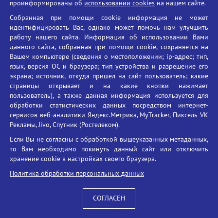
проинформированы об
использовании cookies
на нашем сайте.
Противодействие терроризму
Собранная при помощи cookie информация не может
Противодействие угрозам информационной безопасности
идентифицировать Вас, однако может помочь нам улучшить
Социальные ролики - Генеральная прокуратура РФ
работу нашего сайта. Информация об использовании Вами
Противодействие коррупции
данного сайта, собранная при помощи cookie, сохраняется на
Вашем компьютере (сведения о местоположении; ip-адрес; тип,
БГУ против наркотиков
язык, версия ОС и браузера; тип устройства и разрешение его
Брянский государственный университет
экрана; источник, откуда пришел на сайт пользователь; какие
имени академика И.Г. Петровского
страницы открывает и на какие кнопки нажимает
пользователь), а также данная информация используется для
Время работы: пн-пт 09:00-18:00
обработки статистических данных посредством интернет-
E-mail: bryanskgu@mail.ru
сервисов веб-аналитики Яндекс.Метрика, MyTracker, Пиксель VK
Телефон: +7(4832)58-90-85
Рекламы, Jivo, Спутник (Ростелеком).
Если Вы не согласны с обработкой вышеуказанных метаданных,
то Вам необходимо покинуть данный сайт или отключить
хранение cookie в настройках своего браузера.
Политика обработки персональных данных
СОГЛАСЕН
Вход