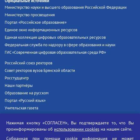
Официальные источники
Министерство науки и высшего образования Российской Федерации
Министерство просвещения
Портал «Российское образование»
Единое окно информационных ресурсов
Единая коллекция цифровых образовательных ресурсов
Федеральная служба по надзору в сфере образования и науки
ГИС «Современная цифровая образовательная среда РФ»
Российский союз ректоров
Совет ректоров вузов Брянской области
Росстудцентр
Наши партнёры
Образование на русском
Портал «Русский язык»
Учительская газета
Российская академия наук
Нажимая кнопку «СОГЛАСЕН», Вы подтверждаете то, что Вы
Единый портал государственных услуг
проинформированы об
использовании cookies
на нашем сайте.
Противодействие терроризму
Собранная при помощи cookie информация не может