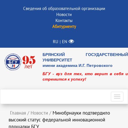
Сведения об образовательной организации
Новости
Контакты
Абитуриенту
RU
EN
|
БРЯНСКИЙ ГОСУДАРСТВЕННЫЙ
УНИВЕРСИТЕТ
имени академика И.Г. Петровского
БГУ - вуз для тех, кто верит в себя и
стремится к успеху!
Toggl
navig
Главная
/
Новости
/
Минобрнауки подтвердило
высокий статус федеральной инновационной
площадки БГУ