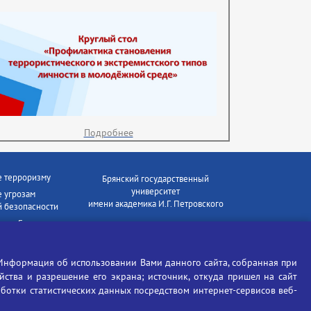
Подробнее
е терроризму
Брянский государственный
университет
 угрозам
имени академика И.Г. Петровского
 безопасности
ки - Генеральная
Время работы: пн-пт 09:00-18:00
E-mail: bryanskgu@mail.ru
е коррупции
Телефон: +7(4832)58-90-85
Информация об использовании Вами данного сайта, собранная при
отиков
ойства и разрешение его экрана; источник, откуда пришел на сайт
аботки статистических данных посредством интернет-сервисов веб-