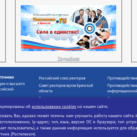
Подробнее
точники
Российский союз ректоров
Противодействи
уки и высшего
Совет ректоров вузов Брянской
Противодействие
сийской
области
информационной
Росстудцентр
Социальные роли
росвещения
прокуратура РФ
Наши партнёры
нформированы об
использовании cookies
на нашем сайте.
кое
Противодействи
Образование на русском
вать Вас, однако может помочь нам улучшить работу нашего сайта. 
БГУ против нарк
Портал «Русский язык»
тоположении; ip-адрес; тип, язык, версия ОС и браузера; тип устр
формационных
Учительская газета
ает пользователь), а также данная информация используется для обр
утник (Ростелеком).
ия цифровых
Российская академия наук