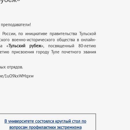
 преподаватели!
 России, по инициативе правительства Тульской
ского военно-исторического общества в онлайн-
ва «
Тульский рубеж
», посвященный 80-летию
летию присвоения городу Туле почетного звания
вых отрядов.
tu.be/1uO9kxWMqxw
В университете состоялся круглый стол по
вопросам профилактики экстремизма