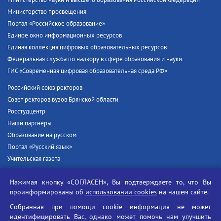
Министерство просвещения
Портал «Российское образование»
Единое окно информационных ресурсов
Единая коллекция цифровых образовательных ресурсов
Федеральная служба по надзору в сфере образования и науки
ГИС «Современная цифровая образовательная среда РФ»
Российский союз ректоров
Совет ректоров вузов Брянской области
Росстудцентр
Наши партнёры
Образование на русском
Портал «Русский язык»
Учительская газета
Российская академия наук
Нажимая кнопку «СОГЛАСЕН», Вы подтверждаете то, что Вы
Единый портал государственных услуг
проинформированы об
использовании cookies
на нашем сайте.
Противодействие терроризму
Собранная при помощи cookie информация не может
Противодействие угрозам информационной безопасности
идентифицировать Вас, однако может помочь нам улучшить