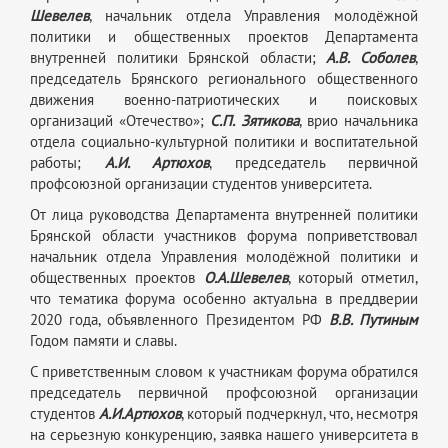
Шевелев
, начальник отдела Управления молодёжной
политики и общественных проектов Департамента
внутренней политики Брянской области;
А.В. Соболев
,
председатель Брянского регионального общественного
движения военно-патриотических и поисковых
организаций «Отечество»;
С.П. Зятикова
, врио начальника
отдела социально-культурной политики и воспитательной
работы;
А.И. Артюхов
, председатель первичной
профсоюзной организации студентов университета.
От лица руководства Департамента внутренней политики
Брянской области участников форума поприветствовал
начальник отдела Управления молодёжной политики и
общественных проектов
О.А.Шевелев
, который отметил,
что тематика форума особенно актуальна в преддверии
2020 года, объявленного Президентом РФ
В.В. Путиным
Годом памяти и славы.
С приветственным словом к участникам форума обратился
председатель первичной профсоюзной организации
студентов
А.И.Артюхов
, который подчеркнул, что, несмотря
на серьезную конкуренцию, заявка нашего университета в