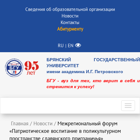
Сведения об образовательной организации
Новости
Контакты
Абитуриенту
RU
EN
|
БРЯНСКИЙ ГОСУДАРСТВЕННЫЙ
УНИВЕРСИТЕТ
имени академика И.Г. Петровского
БГУ - вуз для тех, кто верит в себя и
стремится к успеху!
Toggl
navig
Главная
/
Новости
/
Межрегиональный форум
«Патриотическое воспитание в поликультурном
пространстве славянского приграничья»