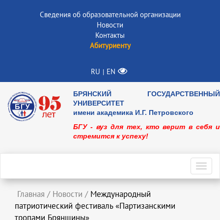
Сведения об образовательной организации
Новости
Контакты
Абитуриенту
RU
EN
|
БРЯНСКИЙ ГОСУДАРСТВЕННЫЙ
УНИВЕРСИТЕТ
имени академика И.Г. Петровского
БГУ - вуз для тех, кто верит в себя и
стремится к успеху!
Toggl
navig
Главная
/
Новости
/
Международный
патриотический фестиваль «Партизанскими
тропами Брянщины»