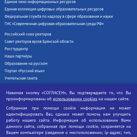
Единое окно информационных ресурсов
Единая коллекция цифровых образовательных ресурсов
Федеральная служба по надзору в сфере образования и науки
ГИС «Современная цифровая образовательная среда РФ»
Российский союз ректоров
Совет ректоров вузов Брянской области
Росстудцентр
Наши партнёры
Образование на русском
Портал «Русский язык»
Учительская газета
Российская академия наук
Нажимая кнопку «СОГЛАСЕН», Вы подтверждаете то, что Вы
Единый портал государственных услуг
проинформированы об
использовании cookies
на нашем сайте.
Противодействие терроризму
Собранная при помощи cookie информация не может
Противодействие угрозам информационной безопасности
идентифицировать Вас, однако может помочь нам улучшить
Социальные ролики - Генеральная прокуратура РФ
работу нашего сайта. Информация об использовании Вами
Противодействие коррупции
данного сайта, собранная при помощи cookie, сохраняется на
Вашем компьютере (сведения о местоположении; ip-адрес; тип,
БГУ против наркотиков