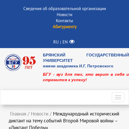
Сведения об образовательной организации
Новости
Контакты
Абитуриенту
RU
EN
|
БРЯНСКИЙ ГОСУДАРСТВЕННЫЙ
УНИВЕРСИТЕТ
имени академика И.Г. Петровского
БГУ - вуз для тех, кто верит в себя и
стремится к успеху!
Toggl
navig
Главная
/
Новости
/
Международный исторический
диктант на тему событий Второй Мировой войны –
«Диктант Победы»