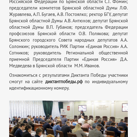
Российской Федерации по Брянской области С.Г. Фомин;
председатели комитетов Брянской областной Думы Л.Ф.
Журавлева, А.П. Бугаев, А.В. Постоялко; ректор БГУ, депутат
Брянской областной Думы А.В. Антюхов; депутат Брянской
областной Думы В.П. Губанов; председатель Федерации
профсоюзов Брянской области О.В. Полякова; депутат
Брянского городского Совета народных депутатов А.А.
Солонкин;
руководитель РИК Партии «Единая Россия» А.А.
Сотников; руководитель Региональной общественной
приемной Председателя Партии «Единая Россия» Д.А.
Медведева в Брянской области М.М. Иванов.
Ознакомиться с результатами Диктанта Победы участники
смогут на сайте
диктантпобеды.рф
по индивидуальному
идентификационному номеру.