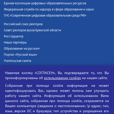
Единая коллекция цифровых образовательных ресурсов
Федеральная служба по надзору в сфере образования и науки
ГИС «Современная цифровая образовательная среда РФ»
Российский союз ректоров
Совет ректоров вузов Брянской области
Росстудцентр
Наши партнёры
Образование на русском
Портал «Русский язык»
Учительская газета
Российская академия наук
Нажимая кнопку «СОГЛАСЕН», Вы подтверждаете то, что Вы
Единый портал государственных услуг
проинформированы об
использовании cookies
на нашем сайте.
Противодействие терроризму
Собранная при помощи cookie информация не может
Противодействие угрозам информационной безопасности
идентифицировать Вас, однако может помочь нам улучшить
Социальные ролики - Генеральная прокуратура РФ
работу нашего сайта. Информация об использовании Вами
Противодействие коррупции
данного сайта, собранная при помощи cookie, сохраняется на
Вашем компьютере (сведения о местоположении; ip-адрес; тип,
БГУ против наркотиков
язык, версия ОС и браузера; тип устройства и разрешение его