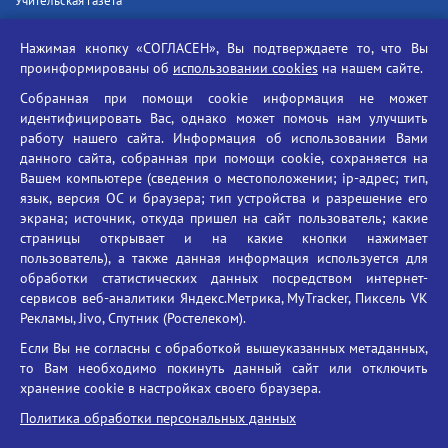
Учительская газета
Российская академия наук
Нажимая кнопку «СОГЛАСЕН», Вы подтверждаете то, что Вы
Единый портал государственных услуг
проинформированы об
использовании cookies
на нашем сайте.
Противодействие терроризму
Собранная при помощи cookie информация не может
Противодействие угрозам информационной безопасности
идентифицировать Вас, однако может помочь нам улучшить
Социальные ролики - Генеральная прокуратура РФ
работу нашего сайта. Информация об использовании Вами
Противодействие коррупции
данного сайта, собранная при помощи cookie, сохраняется на
Вашем компьютере (сведения о местоположении; ip-адрес; тип,
БГУ против наркотиков
язык, версия ОС и браузера; тип устройства и разрешение его
Брянский государственный университет
экрана; источник, откуда пришел на сайт пользователь; какие
имени академика И.Г. Петровского
страницы открывает и на какие кнопки нажимает
пользователь), а также данная информация используется для
Время работы: пн-пт 09:00-18:00
обработки статистических данных посредством интернет-
E-mail: bryanskgu@mail.ru
сервисов веб-аналитики Яндекс.Метрика, MyTracker, Пиксель VK
Телефон: +7(4832)58-90-85
Рекламы, Jivo, Спутник (Ростелеком).
Если Вы не согласны с обработкой вышеуказанных метаданных,
то Вам необходимо покинуть данный сайт или отключить
хранение cookie в настройках своего браузера.
Политика обработки персональных данных