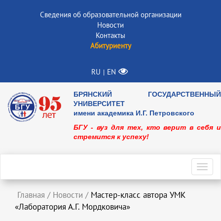
Сведения об образовательной организации
Новости
Контакты
Абитуриенту
RU
EN
|
БРЯНСКИЙ ГОСУДАРСТВЕННЫЙ
УНИВЕРСИТЕТ
имени академика И.Г. Петровского
БГУ - вуз для тех, кто верит в себя и
стремится к успеху!
Toggl
navig
Главная
/
Новости
/
Мастер-класс автора УМК
«Лаборатория А.Г. Мордковича»