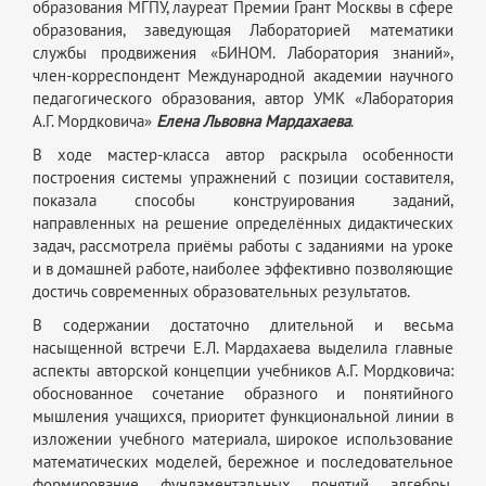
образования МГПУ, лауреат Премии Грант Москвы в сфере
образования, заведующая Лабораторией математики
службы продвижения «БИНОМ. Лаборатория знаний»,
член-корреспондент Международной академии научного
педагогического образования, автор УМК «Лаборатория
А.Г. Мордковича»
Елена Львовна Мардахаева
.
В ходе мастер-класса автор раскрыла особенности
построения системы упражнений с позиции составителя,
показала способы конструирования заданий,
направленных на решение определённых дидактических
задач, рассмотрела приёмы работы с заданиями на уроке
и в домашней работе, наиболее эффективно позволяющие
достичь современных образовательных результатов.
В содержании достаточно длительной и весьма
насыщенной встречи Е.Л. Мардахаева выделила главные
аспекты авторской концепции учебников А.Г. Мордковича:
обоснованное сочетание образного и понятийного
мышления учащихся, приоритет функциональной линии в
изложении учебного материала, широкое использование
математических моделей, бережное и последовательное
формирование фундаментальных понятий алгебры,