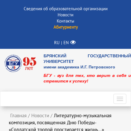
Сведения об образовательной организации
Новости
Контакты
Абитуриенту
RU
EN
|
БРЯНСКИЙ ГОСУДАРСТВЕННЫЙ
УНИВЕРСИТЕТ
имени академика И.Г. Петровского
БГУ - вуз для тех, кто верит в себя и
стремится к успеху!
Toggl
navig
Главная
/
Новости
/
Литературно-музыкальная
композиция, посвященная Дню Победы-
«Солдатской тропой простирается жизнь…»