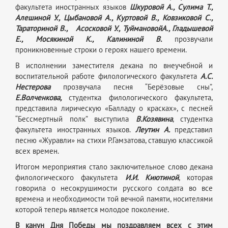
факультета иностранных языков
Шкуровой А.,
Сулима Т.,
Алешиной У., Цыбановой А., Куртовой В., Ковзиковой С.,
Тараториной В., Асосковой У., ТуймановойА., Гладышевой
Е., Мосякиной К., Калининой В.
прозвучали
проникновенные строки о героях нашего времени.
В исполнении заместителя декана по внеучебной и
воспитательной работе филологического факультета
А.С.
Нестерова
прозвучала песня “Берёзовые сны”,
Е.Волченкова,
студентка филологического факультета,
представила лирическую «Балладу о красках», с песней
“Бессмертный полк” выступила
В.Козявина
, студентка
факультета иностранных языков.
Леутин А.
представил
песню «Журавли» на стихи Р.Гамзатова, ставшую классикой
всех времен.
Итогом мероприятия стало заключительное слово декана
филологического факультета
И.И. Киютиной
, которая
говорила о несокрушимости русского солдата во все
времена и необходимости той вечной памяти, носителями
которой теперь является молодое поколение.
В канун Дня Победы мы поздравляем всех с этим