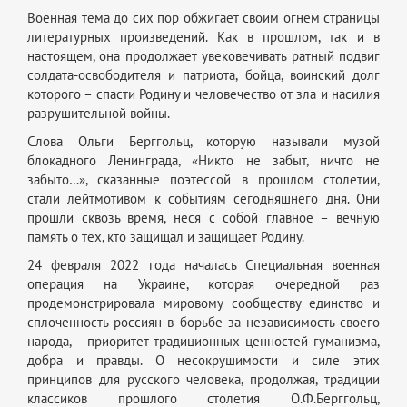
Военная тема до сих пор обжигает своим огнем страницы
литературных произведений. Как в прошлом, так и в
настоящем, она продолжает увековечивать ратный подвиг
солдата-освободителя и патриота, бойца, воинский долг
которого – спасти Родину и человечество от зла и насилия
разрушительной войны.
Слова Ольги Берггольц, которую называли музой
блокадного Ленинграда, «Никто не забыт, ничто не
забыто…», сказанные поэтессой в прошлом столетии,
стали лейтмотивом к событиям сегодняшнего дня. Они
прошли сквозь время, неся с собой главное – вечную
память о тех, кто защищал и защищает Родину.
24 февраля 2022 года началась Специальная военная
операция на Украине, которая очередной раз
продемонстрировала мировому сообществу единство и
сплоченность россиян в борьбе за независимость своего
народа, приоритет традиционных ценностей гуманизма,
добра и правды. О несокрушимости и силе этих
принципов для русского человека, продолжая, традиции
классиков прошлого столетия О.Ф.Берггольц,