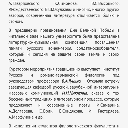
А.Т.Твардовского, К.Симонова, В.С.Высоцкого,
Р.Рождественского, Б.Ш.Окуджавы и многих, многих других
авторов, современная литература откликается болью и
стоном.
В преддверии празднования Дня Великой Победы в
читальном зале нашего университета была представлена
литературно-музыкальная композиция, посвященная
памяти русского воина-героя, солдата-освободителя,
который и сегодня на защите своей земли и своих
граждан.
Куратором мероприятия традиционно выступает институт
Русской и романо-германской филологии под
руководством профессора
В.А.Гунько.
Открыла встречу
заведующая кафедрой русской, зарубежной литературы и
массовых коммуникаций
И.Н.Никитина
, сказав о тех
бессменных традициях в литературном процессе, которые
продолжают и современные поэты И.Самарина,
А.Долгарева, Ю.Волк, Е.Синдякова, И. Растеряева,
А.Марфунина и др.
В исполнении студентов филологического факультета и