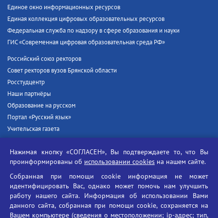
Единое окно информационных ресурсов
Единая коллекция цифровых образовательных ресурсов
Федеральная служба по надзору в сфере образования и науки
ГИС «Современная цифровая образовательная среда РФ»
Российский союз ректоров
Совет ректоров вузов Брянской области
Росстудцентр
Наши партнёры
Образование на русском
Портал «Русский язык»
Учительская газета
Российская академия наук
Нажимая кнопку «СОГЛАСЕН», Вы подтверждаете то, что Вы
Единый портал государственных услуг
проинформированы об
использовании cookies
на нашем сайте.
Противодействие терроризму
Собранная при помощи cookie информация не может
Противодействие угрозам информационной безопасности
идентифицировать Вас, однако может помочь нам улучшить
Социальные ролики - Генеральная прокуратура РФ
работу нашего сайта. Информация об использовании Вами
Противодействие коррупции
данного сайта, собранная при помощи cookie, сохраняется на
Вашем компьютере (сведения о местоположении; ip-адрес; тип,
БГУ против наркотиков