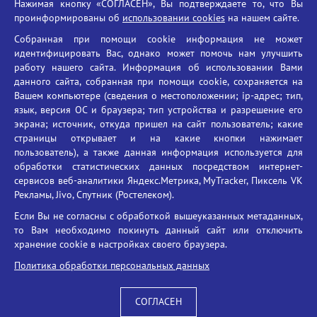
Нажимая кнопку «СОГЛАСЕН», Вы подтверждаете то, что Вы
Единый портал государственных услуг
проинформированы об
использовании cookies
на нашем сайте.
Противодействие терроризму
Собранная при помощи cookie информация не может
Противодействие угрозам информационной безопасности
идентифицировать Вас, однако может помочь нам улучшить
Социальные ролики - Генеральная прокуратура РФ
работу нашего сайта. Информация об использовании Вами
Противодействие коррупции
данного сайта, собранная при помощи cookie, сохраняется на
Вашем компьютере (сведения о местоположении; ip-адрес; тип,
БГУ против наркотиков
язык, версия ОС и браузера; тип устройства и разрешение его
Брянский государственный университет
экрана; источник, откуда пришел на сайт пользователь; какие
имени академика И.Г. Петровского
страницы открывает и на какие кнопки нажимает
пользователь), а также данная информация используется для
Время работы: пн-пт 09:00-18:00
обработки статистических данных посредством интернет-
E-mail: bryanskgu@mail.ru
сервисов веб-аналитики Яндекс.Метрика, MyTracker, Пиксель VK
Телефон: +7(4832)58-90-85
Рекламы, Jivo, Спутник (Ростелеком).
Если Вы не согласны с обработкой вышеуказанных метаданных,
то Вам необходимо покинуть данный сайт или отключить
хранение cookie в настройках своего браузера.
Политика обработки персональных данных
СОГЛАСЕН
Вход