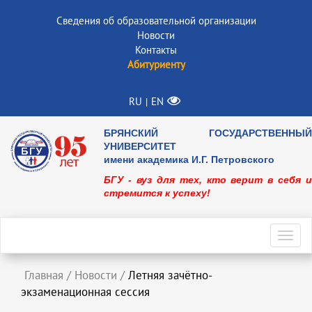
Сведения об образовательной организации
Новости
Контакты
Абитуриенту
RU
EN
|
БРЯНСКИЙ ГОСУДАРСТВЕННЫЙ
УНИВЕРСИТЕТ
имени академика И.Г. Петровского
БГУ - вуз для тех, кто верит в себя и
стремится к успеху!
Toggl
navig
Главная
/
Новости
/
Летняя зачётно-
экзаменационная сессия