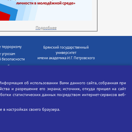
Подробнее
е терроризму
Брянский государственный
университет
 угрозам
имени академика И.Г. Петровского
 безопасности
ки - Генеральная
Время работы: пн-пт 09:00-18:00
E-mail: bryanskgu@mail.ru
е коррупции
Телефон: +7(4832)58-90-85
Информация об использовании Вами данного сайта, собранная при
отиков
ойства и разрешение его экрана; источник, откуда пришел на сайт
аботки статистических данных посредством интернет-сервисов веб-
 в настройках своего браузера.
Вход