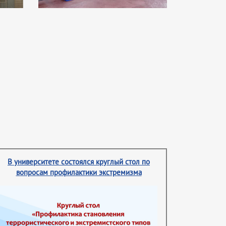
В университете состоялся круглый стол по
вопросам профилактики экстремизма