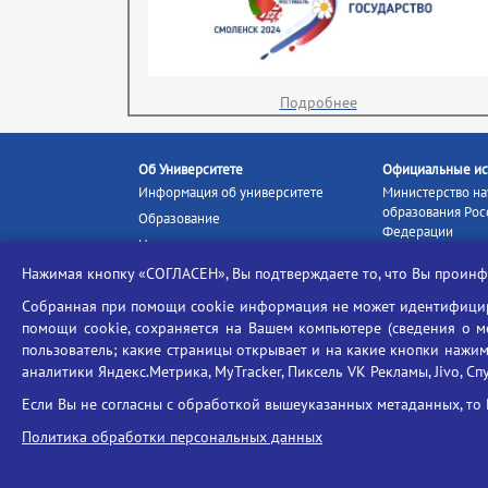
Подробнее
Об Университете
Официальные ис
Информация об университете
Министерство на
образования Рос
Образование
Федерации
Наука и инновации
Министерство п
Абитуриенту
Нажимая кнопку «СОГЛАСЕН», Вы подтверждаете то, что Вы прои
Портал «Российс
Студентам
образование»
Собранная при помощи cookie информация не может идентифициро
Ассоциация выпускников
помощи cookie, сохраняется на Вашем компьютере (сведения о мес
Единое окно ин
Центр тестирования
ресурсов
пользователь; какие страницы открывает и на какие кнопки нажим
иностранных граждан
аналитики Яндекс.Метрика, MyTracker, Пиксель VK Рекламы, Jivo, Сп
Единая коллекц
Конкурс на замещение
образовательных
Если Вы не согласны с обработкой вышеуказанных метаданных, то 
должностей научно-
Федеральная слу
педагогических работников
Политика обработки персональных данных
в сфере образов
ГИС «Современн
образовательная