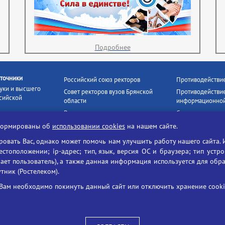
Подробнее
точники
Российский союз ректоров
Противодействи
уки и высшего
Совет ректоров вузов Брянской
Противодействие
сийской
области
информационной
Росстудцентр
Социальные роли
росвещения
прокуратура РФ
Наши партнёры
нформированы об
использовании cookies
на нашем сайте.
кое
Противодействи
Образование на русском
вать Вас, однако может помочь нам улучшить работу нашего сайта. 
БГУ против нарк
Портал «Русский язык»
тоположении; ip-адрес; тип, язык, версия ОС и браузера; тип устр
формационных
Учительская газета
ает пользователь), а также данная информация используется для обр
утник (Ростелеком).
ия цифровых
Российская академия наук
 ресурсов
Единый портал государственных
Вам необходимо покинуть данный сайт или отключить хранение cookie
жба по надзору
услуг
ания и науки
ая цифровая
 среда РФ»