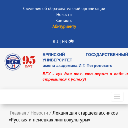
Сведения об образовательной организации
Новости
Контакты
Абитуриенту
RU
EN
|
БРЯНСКИЙ ГОСУДАРСТВЕННЫЙ
УНИВЕРСИТЕТ
имени академика И.Г. Петровского
БГУ - вуз для тех, кто верит в себя и
стремится к успеху!
Toggl
navig
Главная
/
Новости
/
Лекция для старшеклассников
«Русская и немецкая лингвокультуры»