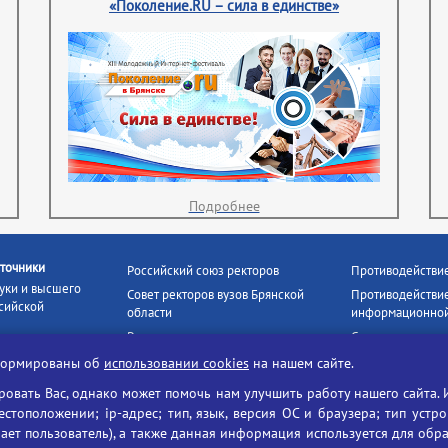
«Поколение.RU – сила в единстве»
Подробнее
точники
Российский союз ректоров
Противодействи
уки и высшего
Совет ректоров вузов Брянской
Противодействие
сийской
области
информационной
Росстудцентр
Социальные роли
росвещения
прокуратура РФ
Наши партнёры
нформированы об
использовании cookies
на нашем сайте.
кое
Противодействи
Образование на русском
вать Вас, однако может помочь нам улучшить работу нашего сайта. 
БГУ против нарк
Портал «Русский язык»
тоположении; ip-адрес; тип, язык, версия ОС и браузера; тип устр
формационных
Учительская газета
ает пользователь), а также данная информация используется для обр