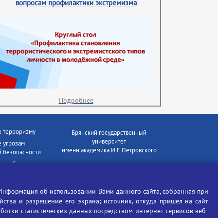
вопросам профилактики экстремизма
Подробнее
е терроризму
Брянский государственный
университет
 угрозам
имени академика И.Г. Петровского
 безопасности
ки - Генеральная
Время работы: пн-пт 09:00-18:00
E-mail: bryanskgu@mail.ru
е коррупции
Телефон: +7(4832)58-90-85
Информация об использовании Вами данного сайта, собранная при
отиков
ойства и разрешение его экрана; источник, откуда пришел на сайт
аботки статистических данных посредством интернет-сервисов веб-