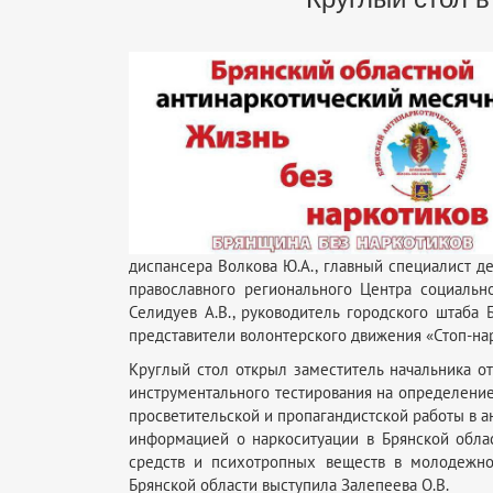
диспансера Волкова Ю.А., главный специалист д
православного регионального Центра социальн
Селидуев А.В., руководитель городского штаба
представители волонтерского движения «Стоп-нар
Круглый стол открыл заместитель начальника о
инструментального тестирования на определение
просветительской и пропагандистской работы в а
информацией о наркоситуации в Брянской облас
средств и психотропных веществ в молодежно
Брянской области выступила Залепеева О.В.