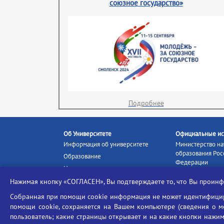
союзное государство»
Подробнее
Об Университете
Официальные ис
Информация об университете
Министерство на
образования Рос
Образование
Федерации
Наука и инновации
Министерство п
Абитуриенту
Нажимая кнопку «СОГЛАСЕН», Вы подтверждаете то, что Вы прои
Портал «Российс
Студентам
образование»
Собранная при помощи cookie информация не может идентифициро
Ассоциация выпускников
помощи cookie, сохраняется на Вашем компьютере (сведения о мес
Единое окно ин
Центр тестирования
ресурсов
пользователь; какие страницы открывает и на какие кнопки нажим