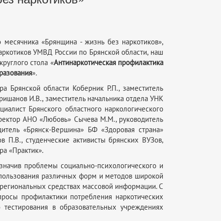
 месячника «Брянщина - жизнь без наркотиков»,
аркотиков УМВД России по Брянской области, наш
круглого стола «
Антинаркотическая профилактика
разования
».
ра Брянской области Коберник Р.П., заместитель
ришанов И.В., заместитель начальника отдела УНК
циалист Брянского областного наркологического
иректор АНО «Любовь» Сычева М.М., руководитель
дитель «Брянск-Вершина» БФ «Здоровая страна»
 П.В., студенческие активисты брянских ВУЗов,
ра «Практик».
означив проблемы социально-психологического и
использования различных форм и методов широкой
в региональных средствах массовой информации. С
опросы профилактики потребления наркотических
 тестирования в образовательных учреждениях