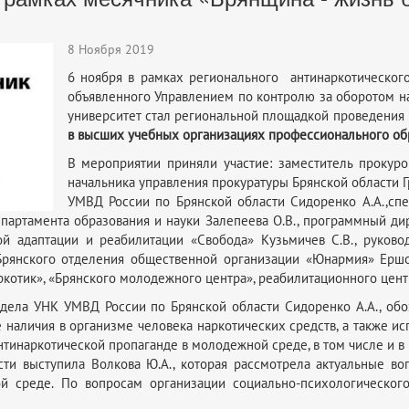
8 Ноября 2019
6 ноября в рамках регионального антинаркотического
объявленного Управлением по контролю за оборотом н
университет стал региональной площадкой проведения 
в высших учебных организациях профессионального об
В мероприятии приняли участие: заместитель прокуро
начальника управления прокуратуры Брянской области Г
УМВД России по Брянской области Сидоренко А.А.,спе
епартамента образования и науки Залепеева О.В., программный д
ой адаптации и реабилитации «Свобода» Кузьмичев С.В., руково
 Брянского отделения общественной организации «Юнармия» Ершов
котик», «Брянского молодежного центра», реабилитационного цент
тдела УНК УМВД России по Брянской области Сидоренко А.А., об
 наличия в организме человека наркотических средств, а также 
нтинаркотической пропаганде в молодежной среде, в том числе и 
ти выступила Волкова Ю.А., которая рассмотрела актуальные в
й среде. По вопросам организации социально-психологического