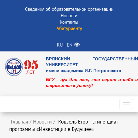
Сведения об образовательной организации
Новости
Контакты
Абитуриенту
RU
EN
|
БРЯНСКИЙ ГОСУДАРСТВЕННЫЙ
УНИВЕРСИТЕТ
имени академика И.Г. Петровского
БГУ - вуз для тех, кто верит в себя и
стремится к успеху!
Toggl
navig
Главная
/
Новости
/
Ковзель Егор - стипендиат
программы «Инвестиции в Будущее»