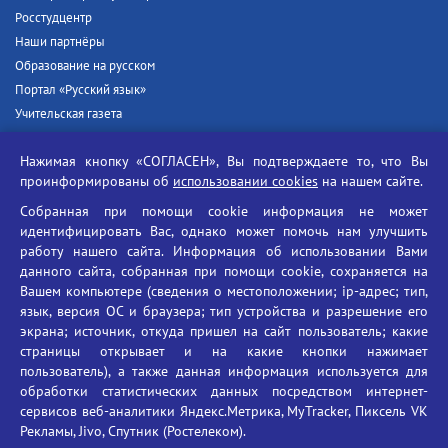
Росстудцентр
Наши партнёры
Образование на русском
Портал «Русский язык»
Учительская газета
Российская академия наук
Нажимая кнопку «СОГЛАСЕН», Вы подтверждаете то, что Вы
Единый портал государственных услуг
проинформированы об
использовании cookies
на нашем сайте.
Противодействие терроризму
Собранная при помощи cookie информация не может
Противодействие угрозам информационной безопасности
идентифицировать Вас, однако может помочь нам улучшить
Социальные ролики - Генеральная прокуратура РФ
работу нашего сайта. Информация об использовании Вами
Противодействие коррупции
данного сайта, собранная при помощи cookie, сохраняется на
Вашем компьютере (сведения о местоположении; ip-адрес; тип,
БГУ против наркотиков
язык, версия ОС и браузера; тип устройства и разрешение его
Брянский государственный университет
экрана; источник, откуда пришел на сайт пользователь; какие
имени академика И.Г. Петровского
страницы открывает и на какие кнопки нажимает
пользователь), а также данная информация используется для
Время работы: пн-пт 09:00-18:00
обработки статистических данных посредством интернет-
E-mail: bryanskgu@mail.ru
сервисов веб-аналитики Яндекс.Метрика, MyTracker, Пиксель VK
Телефон: +7(4832)58-90-85
Рекламы, Jivo, Спутник (Ростелеком).