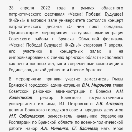
28 апреля 2022 года в рамках областного
патриотического фестиваля «Vесна! Победа! Будущее!
ЖиZнь!» в актовом зале университета состоялся концерт
патриотического десанта «О чем поют солдаты».
Организатором мероприятия выступила администрация
Советского района г. Брянска. Областной фестиваль
«Vесна! Победа! Будущее! ЖиZнь!» стартовал 7 апреля,
его участники в концертных залах и на
импровизированных сценах Брянской области исполняют
как песни военных лет, так и современные композиции о
Родине, солдатской доблести и боевом братстве.
В мероприятии приняли участие заместитель Главы
Брянской городской администрации
В.М. Миронова
, глава
Советской районной администрации г. Брянска
А.Н.
Колесников
, ректор Брянского государственного
университета им. акад. И.Г. Петровского
А.В. Антюхов
,
депутат Брянского городского совета народных депутатов
М.Г. Соболевская,
заместитель начальника Управления
Росгвардии по Брянской области по военно-политической
работе майор
А.А. Миненко
,
Г.Г. Василева
, мать Героя