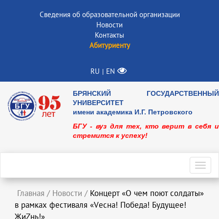
Сведения об образовательной организации
Новости
Контакты
Абитуриенту
RU
EN
|
БРЯНСКИЙ ГОСУДАРСТВЕННЫЙ
УНИВЕРСИТЕТ
имени академика И.Г. Петровского
БГУ - вуз для тех, кто верит в себя и
стремится к успеху!
Toggl
navig
Главная
/
Новости
/
Концерт «О чем поют солдаты»
в рамках фестиваля «Vесна! Победа! Будущее!
ЖиZнь!»