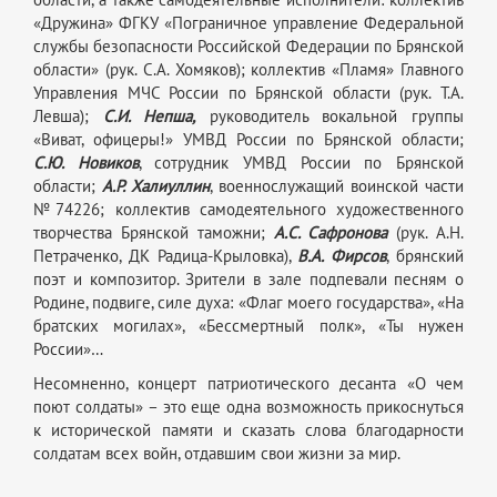
«Дружина» ФГКУ «Пограничное управление Федеральной
службы безопасности Российской Федерации по Брянской
области» (рук. С.А. Хомяков); коллектив «Пламя» Главного
Управления МЧС России по Брянской области (рук. Т.А.
Левша);
С.И. Непша,
руководитель вокальной группы
«Виват, офицеры!» УМВД России по Брянской области;
С.Ю. Новиков
, сотрудник УМВД России по Брянской
области;
А.Р. Халиуллин
, военнослужащий воинской части
№74226; коллектив самодеятельного художественного
творчества Брянской таможни;
А.С. Сафронова
(рук. А.Н.
Петраченко, ДК Радица-Крыловка),
В.А. Фирсов
, брянский
поэт и композитор. Зрители в зале подпевали песням о
Родине, подвиге, силе духа: «Флаг моего государства», «На
братских могилах», «Бессмертный полк», «Ты нужен
России»…
Несомненно, концерт патриотического десанта «О чем
поют солдаты» – это еще одна возможность прикоснуться
к исторической памяти и сказать слова благодарности
солдатам всех войн, отдавшим свои жизни за мир.