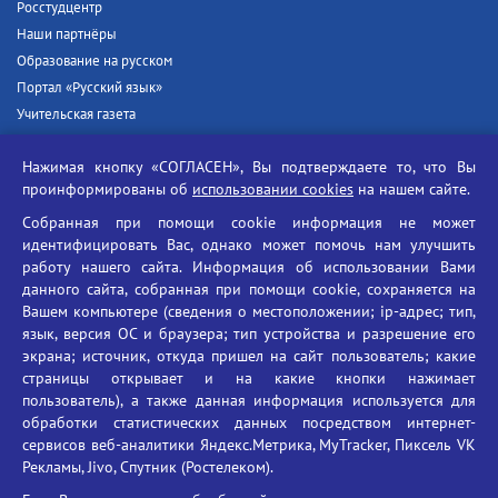
Росстудцентр
Наши партнёры
Образование на русском
Портал «Русский язык»
Учительская газета
Российская академия наук
Нажимая кнопку «СОГЛАСЕН», Вы подтверждаете то, что Вы
Единый портал государственных услуг
проинформированы об
использовании cookies
на нашем сайте.
Противодействие терроризму
Собранная при помощи cookie информация не может
Противодействие угрозам информационной безопасности
идентифицировать Вас, однако может помочь нам улучшить
Социальные ролики - Генеральная прокуратура РФ
работу нашего сайта. Информация об использовании Вами
Противодействие коррупции
данного сайта, собранная при помощи cookie, сохраняется на
Вашем компьютере (сведения о местоположении; ip-адрес; тип,
БГУ против наркотиков
язык, версия ОС и браузера; тип устройства и разрешение его
Брянский государственный университет
экрана; источник, откуда пришел на сайт пользователь; какие
имени академика И.Г. Петровского
страницы открывает и на какие кнопки нажимает
пользователь), а также данная информация используется для
Время работы: пн-пт 09:00-18:00
обработки статистических данных посредством интернет-
E-mail: bryanskgu@mail.ru
сервисов веб-аналитики Яндекс.Метрика, MyTracker, Пиксель VK
Телефон: +7(4832)58-90-85
Рекламы, Jivo, Спутник (Ростелеком).