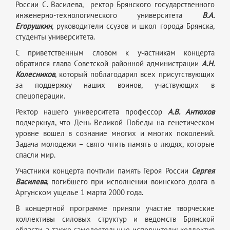
России С. Василева, ректор Брянского государственного
инженерно-технологического университета
В.А.
Егорушкин
, руководители ссузов и школ города Брянска,
студенты университета.
С приветственным словом к участникам концерта
обратился глава Советской районной администрации
А.Н.
Колесников
, который поблагодарил всех присутствующих
за поддержку наших воинов, участвующих в
спецоперации.
Ректор нашего университета профессор
А.В. Антюхов
подчеркнул, что День Великой Победы на генетическом
уровне вошел в сознание многих и многих поколений.
Задача молодежи – свято чтить память о людях, которые
спасли мир.
Участники концерта почтили память Героя России
Сергея
Василева
, погибшего при исполнении воинского долга в
Аргунском ущелье 1 марта 2000 года.
В концертной программе приняли участие творческие
коллективы силовых структур и ведомств Брянской
области, а также самодеятельные исполнители: коллектив